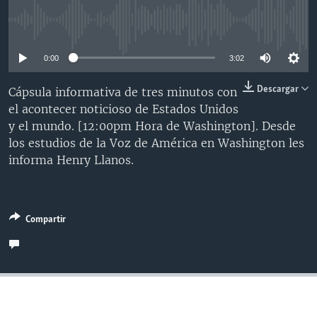
MULTIMEDIA
VENEZUELA
NICARAGUA
ECONOMÍA
No media source currently available
PROGRAMAS TV
BRASIL
ENTRETENIMIENTO Y CULTURA
VIDEOS
0:00
3:02
RADIO
TECNOLOGÍA
FOTOGRAFÍA
EL MUNDO AL DÍA
DIRECT
DEPORTES
AUDIOS
FORO INTERAMERICANO
AVANCE INFORMATIVO
Descargar
Cápsula informativa de tres minutos con
el acontecer noticioso de Estados Unidos
DOCUMENTALES DE LA VOA
CIENCIA Y SALUD
VISIÓN 360
AUDIONOTICIAS
y el mundo. [12:00pm Hora de Washington]. Desde
LAS CLAVES
BUENOS DÍAS AMÉRICA
los estudios de la Voz de América en Washington les
Learning English
informa Henry Llanos.
PANORAMA
ESTADOS UNIDOS AL DÍA
SÍGANOS
EL MUNDO AL DÍA [RADIO]
FORO [RADIO]
Compartir
DEPORTIVO INTERNACIONAL
Idiomas
NOTA ECONÓMICA
ENTRETENIMIENTO