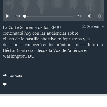
MULTIMEDIA
VENEZUELA
NICARAGUA
ECONOMÍA
No media source currently available
PROGRAMAS TV
BRASIL
ENTRETENIMIENTO Y CULTURA
VIDEOS
0:00
2:03
RADIO
TECNOLOGÍA
FOTOGRAFÍA
EL MUNDO AL DÍA
Descargar
La Corte Suprema de los EEUU
DIRECT
DEPORTES
AUDIOS
FORO INTERAMERICANO
AVANCE INFORMATIVO
continuará hoy con las audiencias sobre
el uso de la pastilla abortiva mifepristona y la
DOCUMENTALES DE LA VOA
CIENCIA Y SALUD
VISIÓN 360
AUDIONOTICIAS
decisión se conocerá en los próximos meses Informa
LAS CLAVES
BUENOS DÍAS AMÉRICA
Héctor Contreras desde la Voz de América en
Learning English
Washington, DC.
PANORAMA
ESTADOS UNIDOS AL DÍA
SÍGANOS
EL MUNDO AL DÍA [RADIO]
FORO [RADIO]
Compartir
DEPORTIVO INTERNACIONAL
Idiomas
NOTA ECONÓMICA
ENTRETENIMIENTO