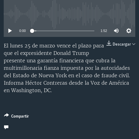
MULTIMEDIA
VENEZUELA
NICARAGUA
ECONOMÍA
PROGRAMAS TV
BRASIL
ENTRETENIMIENTO Y CULTURA
VIDEOS
No media source currently available
RADIO
TECNOLOGÍA
FOTOGRAFÍA
EL MUNDO AL DÍA
0:00
1:52
DIRECT
DEPORTES
AUDIOS
FORO INTERAMERICANO
AVANCE INFORMATIVO
Descargar
El lunes 25 de marzo vence el plazo para
DOCUMENTALES DE LA VOA
CIENCIA Y SALUD
VISIÓN 360
AUDIONOTICIAS
que el expresidente Donald Trump
presente una garantía financiera que cubra la
LAS CLAVES
BUENOS DÍAS AMÉRICA
Learning English
multimillonaria fianza impuesta por la autoridades
PANORAMA
ESTADOS UNIDOS AL DÍA
del Estado de Nueva York en el caso de fraude civil.
Informa Héctor Contreras desde la Voz de América
SÍGANOS
EL MUNDO AL DÍA [RADIO]
en Washington, DC.
FORO [RADIO]
DEPORTIVO INTERNACIONAL
Idiomas
Compartir
NOTA ECONÓMICA
ENTRETENIMIENTO