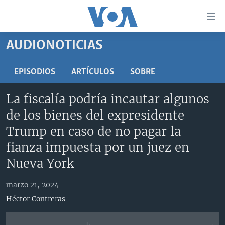
Enlaces
para
accesibilidad
AUDIONOTICIAS
Salte
AMÉRICA DEL NORTE
al
ELECCIONES EEUU 2024
EEUU
EPISODIOS
ARTÍCULOS
SOBRE
contenido
principal
VOA VERIFICA
MÉXICO
ELECCIONES EEUU
La fiscalía podría incautar algunos
Salte
AMÉRICA LATINA
HAITÍ
VOTO DIVIDIDO
VOA VERIFICA UCRANIA/RUSIA
de los bienes del expresidente
al
navegador
CHINA EN AMÉRICA LATINA
VOA VERIFICA INMIGRACIÓN
ARGENTINA
Trump en caso de no pagar la
principal
CENTROAMÉRICA
VOA VERIFICA AMÉRICA LATINA
BOLIVIA
fianza impuesta por un juez en
Salte
Nueva York
a
OTRAS SECCIONES
COLOMBIA
COSTA RICA
búsqueda
ESPECIALES DE LA VOA
CHILE
EL SALVADOR
INMIGRACIÓN
marzo 21, 2024
LIBERTAD DE PRENSA
PERÚ
GUATEMALA
LIBERTAD DE PRENSA
Héctor Contreras
UCRANIA
ECUADOR
HONDURAS
MUNDO