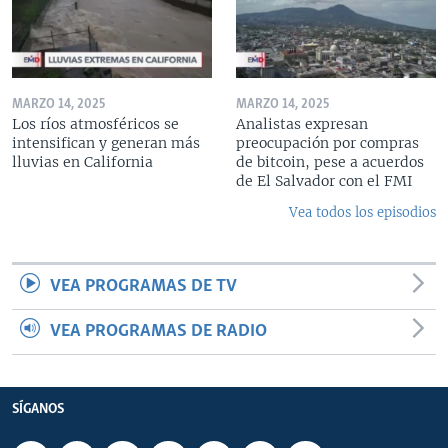
MARZO 14, 2025
MARZO 14, 2025
Los ríos atmosféricos se
Analistas expresan
intensifican y generan más
preocupación por compras
lluvias en California
de bitcoin, pese a acuerdos
de El Salvador con el FMI
Vea todos los episodios
VEA PROGRAMAS DE TV
VEA PROGRAMAS DE RADIO
SÍGANOS