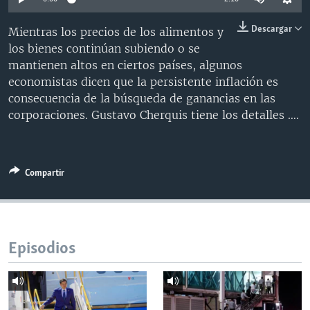
MULTIMEDIA
VENEZUELA
NICARAGUA
ECONOMÍA
Descargar
Mientras los precios de los alimentos y
PROGRAMAS TV
BRASIL
ENTRETENIMIENTO Y CULTURA
VIDEOS
los bienes continúan subiendo o se
RADIO
TECNOLOGÍA
FOTOGRAFÍA
EL MUNDO AL DÍA
mantienen altos en ciertos países, algunos
economistas dicen que la persistente inflación es
DIRECT
DEPORTES
AUDIOS
FORO INTERAMERICANO
AVANCE INFORMATIVO
consecuencia de la búsqueda de ganancias en las
DOCUMENTALES DE LA VOA
CIENCIA Y SALUD
VISIÓN 360
AUDIONOTICIAS
corporaciones. Gustavo Cherquis tiene los detalles ….
LAS CLAVES
BUENOS DÍAS AMÉRICA
Learning English
PANORAMA
ESTADOS UNIDOS AL DÍA
Compartir
SÍGANOS
EL MUNDO AL DÍA [RADIO]
FORO [RADIO]
DEPORTIVO INTERNACIONAL
Episodios
Idiomas
NOTA ECONÓMICA
ENTRETENIMIENTO