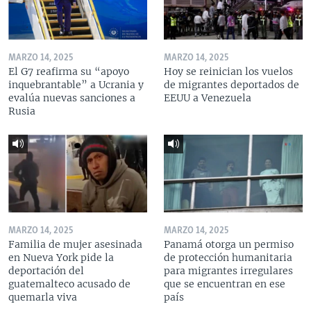
MARZO 14, 2025
MARZO 14, 2025
El G7 reafirma su “apoyo
Hoy se reinician los vuelos
inquebrantable” a Ucrania y
de migrantes deportados de
evalúa nuevas sanciones a
EEUU a Venezuela
Rusia
MARZO 14, 2025
MARZO 14, 2025
Familia de mujer asesinada
Panamá otorga un permiso
en Nueva York pide la
de protección humanitaria
deportación del
para migrantes irregulares
guatemalteco acusado de
que se encuentran en ese
quemarla viva
país