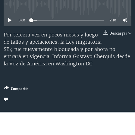
MULTIMEDIA
VENEZUELA
NICARAGUA
ECONOMÍA
No media source currently available
PROGRAMAS TV
BRASIL
ENTRETENIMIENTO Y CULTURA
VIDEOS
0:00
2:10
RADIO
TECNOLOGÍA
FOTOGRAFÍA
EL MUNDO AL DÍA
Descargar
Por tercera vez en pocos meses y luego
DIRECT
DEPORTES
AUDIOS
FORO INTERAMERICANO
AVANCE INFORMATIVO
de fallos y apelaciones, la Ley migratoria
SB4 fue nuevamente bloqueada y por ahora no
DOCUMENTALES DE LA VOA
CIENCIA Y SALUD
VISIÓN 360
AUDIONOTICIAS
entrará en vigencia. Informa Gustavo Cherquis desde
LAS CLAVES
BUENOS DÍAS AMÉRICA
la Voz de América en Washington DC
Learning English
PANORAMA
ESTADOS UNIDOS AL DÍA
SÍGANOS
EL MUNDO AL DÍA [RADIO]
Compartir
FORO [RADIO]
DEPORTIVO INTERNACIONAL
Idiomas
NOTA ECONÓMICA
ENTRETENIMIENTO