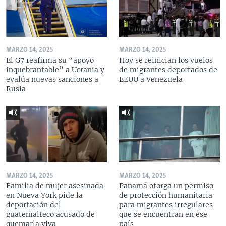
MARZO 14, 2025
MARZO 14, 2025
El G7 reafirma su “apoyo
Hoy se reinician los vuelos
inquebrantable” a Ucrania y
de migrantes deportados de
evalúa nuevas sanciones a
EEUU a Venezuela
Rusia
MARZO 14, 2025
MARZO 14, 2025
Familia de mujer asesinada
Panamá otorga un permiso
en Nueva York pide la
de protección humanitaria
deportación del
para migrantes irregulares
guatemalteco acusado de
que se encuentran en ese
quemarla viva
país