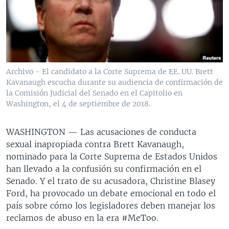
MULTIMEDIA
VENEZUELA
NICARAGUA
ECONOMÍA
PROGRAMAS TV
BRASIL
ENTRETENIMIENTO Y CULTURA
VIDEOS
RADIO
TECNOLOGÍA
FOTOGRAFÍA
EL MUNDO AL DÍA
DIRECT
DEPORTES
AUDIOS
FORO INTERAMERICANO
AVANCE INFORMATIVO
Archivo - El candidato a la Corte Suprema de EE. UU. Brett
Kavanaugh escucha durante su audiencia de confirmación de
DOCUMENTALES DE LA VOA
CIENCIA Y SALUD
VISIÓN 360
AUDIONOTICIAS
la Comisión Judicial del Senado en el Capitolio en
LAS CLAVES
BUENOS DÍAS AMÉRICA
Washington, el 4 de septiembre de 2018.
Learning English
PANORAMA
ESTADOS UNIDOS AL DÍA
WASHINGTON —
Las acusaciones de conducta
SÍGANOS
EL MUNDO AL DÍA [RADIO]
sexual inapropiada contra Brett Kavanaugh,
nominado para la Corte Suprema de Estados Unidos
FORO [RADIO]
han llevado a la confusión su confirmación en el
DEPORTIVO INTERNACIONAL
Senado. Y el trato de su acusadora, Christine Blasey
Idiomas
Ford, ha provocado un debate emocional en todo el
NOTA ECONÓMICA
país sobre cómo los legisladores deben manejar los
ENTRETENIMIENTO
reclamos de abuso en la era #MeToo.