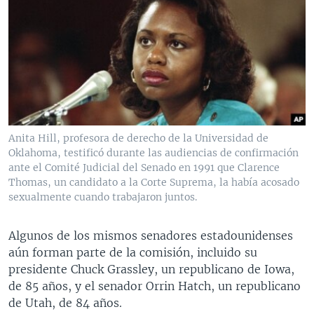
Anita Hill, profesora de derecho de la Universidad de
Oklahoma, testificó durante las audiencias de confirmación
ante el Comité Judicial del Senado en 1991 que Clarence
Thomas, un candidato a la Corte Suprema, la había acosado
sexualmente cuando trabajaron juntos.
Algunos de los mismos senadores estadounidenses
aún forman parte de la comisión, incluido su
presidente Chuck Grassley, un republicano de Iowa,
de 85 años, y el senador Orrin Hatch, un republicano
de Utah, de 84 años.