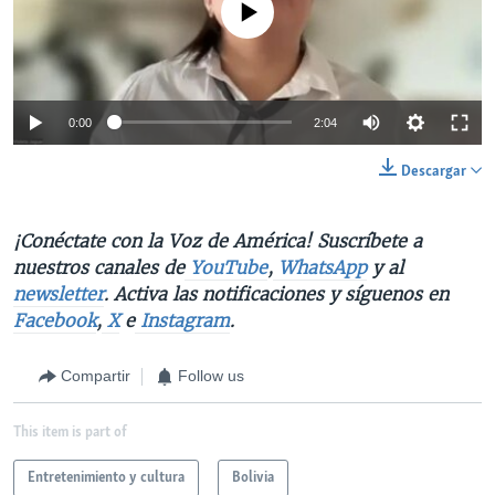
No media source currently available
0:00
2:04
Descargar
¡Conéctate con la Voz de América! Suscríbete a
nuestros canales de
YouTube
,
WhatsApp
y al
newsletter
. Activa las notificaciones y síguenos en
Facebook
,
X
e
Instagram
.
Compartir
Follow us
This item is part of
Entretenimiento y cultura
Bolivia