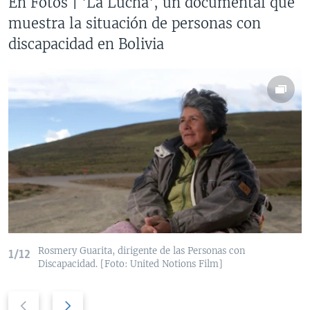
En Fotos | 'La Lucha', un documental que
muestra la situación de personas con
discapacidad en Bolivia
Rosmery Guarita, dirigente de las Personas con
1/12
Discapacidad. [Foto: United Notions Film]
P
N