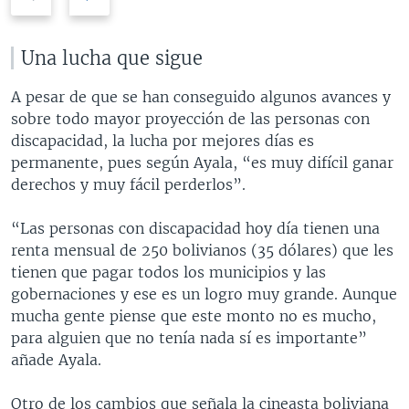
r
e
e
x
v
t
Una lucha que sigue
i
s
o
l
A pesar de que se han conseguido algunos avances y
u
i
sobre todo mayor proyección de las personas con
s
d
discapacidad, la lucha por mejores días es
s
e
permanente, pues según Ayala, “es muy difícil ganar
l
derechos y muy fácil perderlos”.
i
d
“Las personas con discapacidad hoy día tienen una
e
renta mensual de 250 bolivianos (35 dólares) que les
tienen que pagar todos los municipios y las
gobernaciones y ese es un logro muy grande. Aunque
mucha gente piense que este monto no es mucho,
para alguien que no tenía nada sí es importante”
añade Ayala.
Otro de los cambios que señala la cineasta boliviana