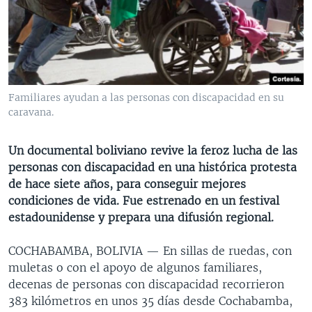
MULTIMEDIA
VENEZUELA
NICARAGUA
ECONOMÍA
PROGRAMAS TV
BRASIL
ENTRETENIMIENTO Y CULTURA
VIDEOS
RADIO
TECNOLOGÍA
FOTOGRAFÍA
EL MUNDO AL DÍA
DIRECT
DEPORTES
AUDIOS
FORO INTERAMERICANO
AVANCE INFORMATIVO
Familiares ayudan a las personas con discapacidad en su
caravana.
DOCUMENTALES DE LA VOA
CIENCIA Y SALUD
VISIÓN 360
AUDIONOTICIAS
LAS CLAVES
BUENOS DÍAS AMÉRICA
Un documental boliviano revive la feroz lucha de las
Learning English
PANORAMA
ESTADOS UNIDOS AL DÍA
personas con discapacidad en una histórica protesta
de hace siete años, para conseguir mejores
SÍGANOS
EL MUNDO AL DÍA [RADIO]
condiciones de vida. Fue estrenado en un festival
FORO [RADIO]
estadounidense y prepara una difusión regional.
DEPORTIVO INTERNACIONAL
COCHABAMBA, BOLIVIA —
En sillas de ruedas, con
Idiomas
NOTA ECONÓMICA
muletas o con el apoyo de algunos familiares,
decenas de personas con discapacidad recorrieron
ENTRETENIMIENTO
383 kilómetros en unos 35 días desde Cochabamba,