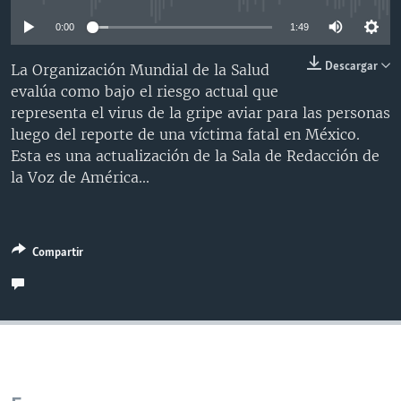
MULTIMEDIA
VENEZUELA
NICARAGUA
ECONOMÍA
0:00
1:49
PROGRAMAS TV
BRASIL
ENTRETENIMIENTO Y CULTURA
VIDEOS
Descargar
La Organización Mundial de la Salud
RADIO
TECNOLOGÍA
FOTOGRAFÍA
EL MUNDO AL DÍA
evalúa como bajo el riesgo actual que
representa el virus de la gripe aviar para las personas
DIRECT
DEPORTES
AUDIOS
FORO INTERAMERICANO
AVANCE INFORMATIVO
luego del reporte de una víctima fatal en México.
DOCUMENTALES DE LA VOA
CIENCIA Y SALUD
VISIÓN 360
AUDIONOTICIAS
Esta es una actualización de la Sala de Redacción de
la Voz de América...
LAS CLAVES
BUENOS DÍAS AMÉRICA
Learning English
PANORAMA
ESTADOS UNIDOS AL DÍA
SÍGANOS
EL MUNDO AL DÍA [RADIO]
Compartir
FORO [RADIO]
DEPORTIVO INTERNACIONAL
Idiomas
NOTA ECONÓMICA
ENTRETENIMIENTO