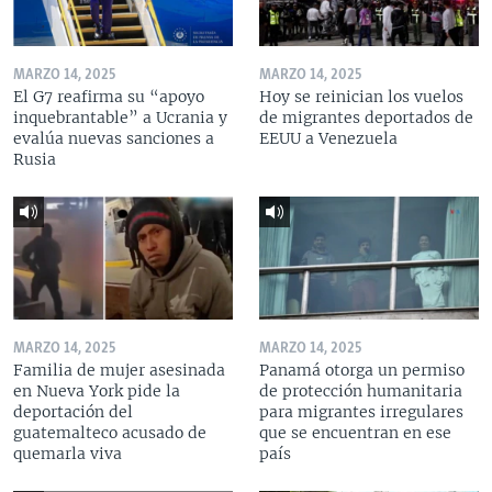
MARZO 14, 2025
MARZO 14, 2025
El G7 reafirma su “apoyo
Hoy se reinician los vuelos
inquebrantable” a Ucrania y
de migrantes deportados de
evalúa nuevas sanciones a
EEUU a Venezuela
Rusia
MARZO 14, 2025
MARZO 14, 2025
Familia de mujer asesinada
Panamá otorga un permiso
en Nueva York pide la
de protección humanitaria
deportación del
para migrantes irregulares
guatemalteco acusado de
que se encuentran en ese
quemarla viva
país