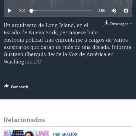
MULTIMEDIA
VENEZUELA
NICARAGUA
ECONOMÍA
0:00
2:59
PROGRAMAS TV
BRASIL
ENTRETENIMIENTO Y CULTURA
VIDEOS
Descargar
Un arquitecto de Long Island, en el
RADIO
TECNOLOGÍA
FOTOGRAFÍA
EL MUNDO AL DÍA
Estado de Nueva York, permanece bajo
DIRECT
DEPORTES
AUDIOS
FORO INTERAMERICANO
AVANCE INFORMATIVO
custodia policial tras enfrentarse a cargos de varios
asesinatos que datan de más de una década. Informa
DOCUMENTALES DE LA VOA
CIENCIA Y SALUD
VISIÓN 360
AUDIONOTICIAS
Gustavo Cherquis desde la Voz de América en
LAS CLAVES
BUENOS DÍAS AMÉRICA
Washington DC
Learning English
PANORAMA
ESTADOS UNIDOS AL DÍA
SÍGANOS
EL MUNDO AL DÍA [RADIO]
Compartir
FORO [RADIO]
DEPORTIVO INTERNACIONAL
Idiomas
NOTA ECONÓMICA
Relacionados
ENTRETENIMIENTO
INMIGRACIÓN