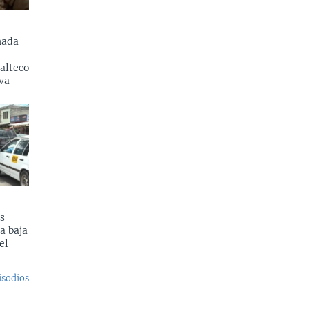
nada
alteco
va
s
a baja
el
isodios