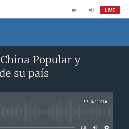
LIVE
 China Popular y
de su país
INSERTAR
able
1:38