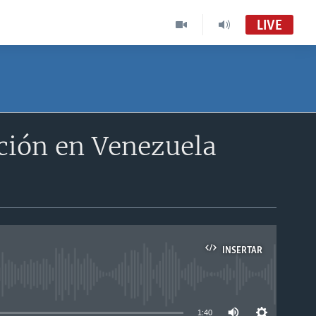
LIVE
ición en Venezuela
INSERTAR
able
1:40