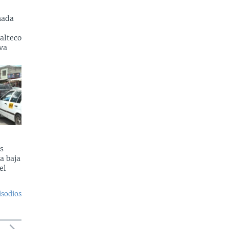
nada
alteco
va
s
a baja
el
isodios