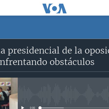
a presidencial de la opos
enfrentando obstáculos
No media source currently avail
0:00