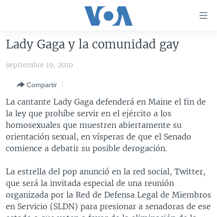
Enlaces
para
accesibilidad
Lady Gaga y la comunidad gay
Salte
AMÉRICA DEL NORTE
al
septiembre 19, 2010
ELECCIONES EEUU 2024
EEUU
contenido
Compartir
principal
VOA VERIFICA
MÉXICO
ELECCIONES EEUU
Salte
La cantante Lady Gaga defenderá en Maine el fin de
AMÉRICA LATINA
HAITÍ
VOTO DIVIDIDO
VOA VERIFICA UCRANIA/RUSIA
al
la ley que prohíbe servir en el ejército a los
navegador
CHINA EN AMÉRICA LATINA
VOA VERIFICA INMIGRACIÓN
ARGENTINA
homosexuales que muestren abiertamente su
principal
orientación sexual, en vísperas de que el Senado
CENTROAMÉRICA
VOA VERIFICA AMÉRICA LATINA
BOLIVIA
Salte
comience a debatir su posible derogación.
a
OTRAS SECCIONES
COLOMBIA
COSTA RICA
búsqueda
La estrella del pop anunció en la red social, Twitter,
ESPECIALES DE LA VOA
CHILE
EL SALVADOR
INMIGRACIÓN
que será la invitada especial de una reunión
LIBERTAD DE PRENSA
PERÚ
GUATEMALA
LIBERTAD DE PRENSA
organizada por la Red de Defensa Legal de Miembros
en Servicio (SLDN) para presionar a senadoras de ese
UCRANIA
ECUADOR
HONDURAS
MUNDO