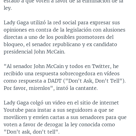
estado a que voten a favor de la eliminación de la
MULTIMEDIA
VENEZUELA
NICARAGUA
ECONOMÍA
ley.
PROGRAMAS TV
BRASIL
ENTRETENIMIENTO Y CULTURA
VIDEOS
Lady Gaga utilizó la red social para expresar sus
RADIO
TECNOLOGÍA
FOTOGRAFÍA
EL MUNDO AL DÍA
opiniones en contra de la legislación con alusiones
directas a uno de los posibles promotores del
DIRECT
DEPORTES
AUDIOS
FORO INTERAMERICANO
AVANCE INFORMATIVO
bloqueo, el senador republicano y ex candidato
DOCUMENTALES DE LA VOA
CIENCIA Y SALUD
VISIÓN 360
AUDIONOTICIAS
presidencial John McCain.
LAS CLAVES
BUENOS DÍAS AMÉRICA
Learning English
"Al senador John McCain y todos en Twitter, he
PANORAMA
ESTADOS UNIDOS AL DÍA
recibido una respuesta sobrecogedora en vídeos
como respuesta a DADT ("Don't Ask, Don't Tell").
SÍGANOS
EL MUNDO AL DÍA [RADIO]
Por favor, mirenlos", instó la cantante.
FORO [RADIO]
Lady Gaga colgó un video en el sitio de internet
DEPORTIVO INTERNACIONAL
Youtube para instar a sus seguidores a que se
Idiomas
NOTA ECONÓMICA
movilicen y envíen cartas a sus senadores para que
voten a favor de derogar la ley conocida como
ENTRETENIMIENTO
"Don't ask, don't tell".