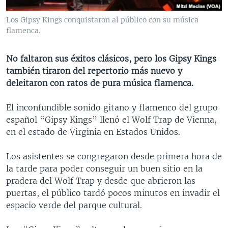
MULTIMEDIA
VENEZUELA
NICARAGUA
ECONOMÍA
Los Gipsy Kings conquistaron al público con su música
PROGRAMAS TV
BRASIL
ENTRETENIMIENTO Y CULTURA
VIDEOS
flamenca.
RADIO
TECNOLOGÍA
FOTOGRAFÍA
EL MUNDO AL DÍA
No faltaron sus éxitos clásicos, pero los Gipsy Kings
DIRECT
DEPORTES
AUDIOS
FORO INTERAMERICANO
AVANCE INFORMATIVO
también tiraron del repertorio más nuevo y
deleitaron con ratos de pura música flamenca.
DOCUMENTALES DE LA VOA
CIENCIA Y SALUD
VISIÓN 360
AUDIONOTICIAS
LAS CLAVES
BUENOS DÍAS AMÉRICA
El inconfundible sonido gitano y flamenco del grupo
Learning English
español “Gipsy Kings” llenó el Wolf Trap de Vienna,
PANORAMA
ESTADOS UNIDOS AL DÍA
en el estado de Virginia en Estados Unidos.
SÍGANOS
EL MUNDO AL DÍA [RADIO]
Los asistentes se congregaron desde primera hora de
FORO [RADIO]
la tarde para poder conseguir un buen sitio en la
DEPORTIVO INTERNACIONAL
pradera del Wolf Trap y desde que abrieron las
Idiomas
puertas, el público tardó pocos minutos en invadir el
NOTA ECONÓMICA
espacio verde del parque cultural.
ENTRETENIMIENTO