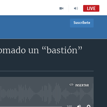
LIVE
Suscríbete
 tomado un “bastión”
INSERTAR
able
3:02