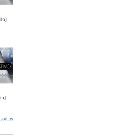
io]
io]
isodios