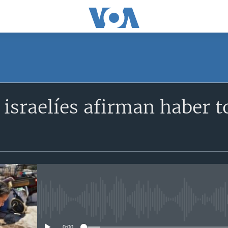
SUSCRÍBETE
 israelíes afirman haber
Suscríbase
No media source currently avail
0:00