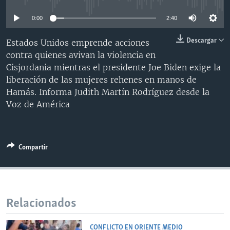
MULTIMEDIA
VENEZUELA
NICARAGUA
ECONOMÍA
0:00
2:40
PROGRAMAS TV
BRASIL
ENTRETENIMIENTO Y CULTURA
VIDEOS
Descargar
Estados Unidos emprende acciones
RADIO
TECNOLOGÍA
FOTOGRAFÍA
EL MUNDO AL DÍA
contra quienes avivan la violencia en
DIRECT
DEPORTES
AUDIOS
FORO INTERAMERICANO
AVANCE INFORMATIVO
Cisjordania mientras el presidente Joe Biden exige la
liberación de las mujeres rehenes en manos de
DOCUMENTALES DE LA VOA
CIENCIA Y SALUD
VISIÓN 360
AUDIONOTICIAS
Hamás. Informa Judith Martín Rodríguez desde la
LAS CLAVES
BUENOS DÍAS AMÉRICA
Voz de América
Learning English
PANORAMA
ESTADOS UNIDOS AL DÍA
SÍGANOS
EL MUNDO AL DÍA [RADIO]
Compartir
FORO [RADIO]
DEPORTIVO INTERNACIONAL
Idiomas
NOTA ECONÓMICA
Relacionados
ENTRETENIMIENTO
CONFLICTO EN ORIENTE MEDIO