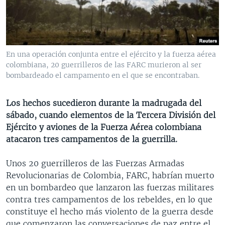
MULTIMEDIA
VENEZUELA
NICARAGUA
ECONOMÍA
PROGRAMAS TV
BRASIL
ENTRETENIMIENTO Y CULTURA
VIDEOS
RADIO
TECNOLOGÍA
FOTOGRAFÍA
EL MUNDO AL DÍA
En una operación conjunta entre el ejército y la fuerza aérea
DIRECT
DEPORTES
AUDIOS
FORO INTERAMERICANO
AVANCE INFORMATIVO
colombiana, 20 guerrilleros de las FARC murieron al ser
bombardeado el campamento en el que se encontraban.
DOCUMENTALES DE LA VOA
CIENCIA Y SALUD
VISIÓN 360
AUDIONOTICIAS
LAS CLAVES
BUENOS DÍAS AMÉRICA
Los hechos sucedieron durante la madrugada del
Learning English
sábado, cuando elementos de la Tercera División del
PANORAMA
ESTADOS UNIDOS AL DÍA
Ejército y aviones de la Fuerza Aérea colombiana
SÍGANOS
EL MUNDO AL DÍA [RADIO]
atacaron tres campamentos de la guerrilla.
FORO [RADIO]
Unos 20 guerrilleros de las Fuerzas Armadas
DEPORTIVO INTERNACIONAL
Revolucionarias de Colombia, FARC, habrían muerto
Idiomas
en un bombardeo que lanzaron las fuerzas militares
NOTA ECONÓMICA
contra tres campamentos de los rebeldes, en lo que
ENTRETENIMIENTO
constituye el hecho más violento de la guerra desde
que comenzaron las conversaciones de paz entre el