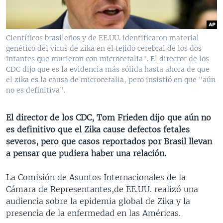
MULTIMEDIA
VENEZUELA
NICARAGUA
ECONOMÍA
PROGRAMAS TV
BRASIL
ENTRETENIMIENTO Y CULTURA
VIDEOS
Científicos brasileños y de EE.UU. identificaron material
RADIO
TECNOLOGÍA
FOTOGRAFÍA
EL MUNDO AL DÍA
genético del virus de zika en el tejido cerebral de los dos
infantes que murieron con microcefalia". El director de los
DIRECT
DEPORTES
AUDIOS
FORO INTERAMERICANO
AVANCE INFORMATIVO
CDC dijo que es la evidencia más sólida hasta ahora de que
el zika es la causa de microcefalia, pero insistió en que "aún
DOCUMENTALES DE LA VOA
CIENCIA Y SALUD
VISIÓN 360
AUDIONOTICIAS
no es definitiva".
LAS CLAVES
BUENOS DÍAS AMÉRICA
Learning English
PANORAMA
ESTADOS UNIDOS AL DÍA
El director de los CDC, Tom Frieden dijo que aún no
es definitivo que el Zika cause defectos fetales
SÍGANOS
EL MUNDO AL DÍA [RADIO]
severos, pero que casos reportados por Brasil llevan
FORO [RADIO]
a pensar que pudiera haber una relación.
DEPORTIVO INTERNACIONAL
La Comisión de Asuntos Internacionales de la
Idiomas
NOTA ECONÓMICA
Cámara de Representantes,de EE.UU. realizó una
audiencia sobre la epidemia global de Zika y la
ENTRETENIMIENTO
presencia de la enfermedad en las Américas.