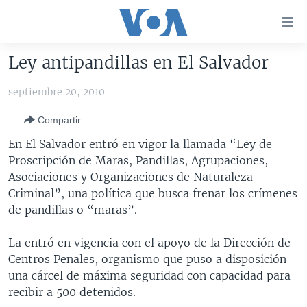
Enlaces
para
accesibilidad
Ley antipandillas en El Salvador
Salte
AMÉRICA DEL NORTE
al
septiembre 20, 2010
ELECCIONES EEUU 2024
EEUU
contenido
Compartir
principal
VOA VERIFICA
MÉXICO
ELECCIONES EEUU
Salte
En El Salvador entró en vigor la llamada “Ley de
AMÉRICA LATINA
HAITÍ
VOTO DIVIDIDO
VOA VERIFICA UCRANIA/RUSIA
al
Proscripción de Maras, Pandillas, Agrupaciones,
navegador
CHINA EN AMÉRICA LATINA
VOA VERIFICA INMIGRACIÓN
ARGENTINA
Asociaciones y Organizaciones de Naturaleza
principal
Criminal”, una política que busca frenar los crímenes
CENTROAMÉRICA
VOA VERIFICA AMÉRICA LATINA
BOLIVIA
Salte
de pandillas o “maras”.
a
OTRAS SECCIONES
COLOMBIA
COSTA RICA
búsqueda
La entró en vigencia con el apoyo de la Dirección de
ESPECIALES DE LA VOA
CHILE
EL SALVADOR
INMIGRACIÓN
Centros Penales, organismo que puso a disposición
LIBERTAD DE PRENSA
PERÚ
GUATEMALA
LIBERTAD DE PRENSA
una cárcel de máxima seguridad con capacidad para
recibir a 500 detenidos.
UCRANIA
ECUADOR
HONDURAS
MUNDO