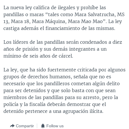
MULTIMEDIA
VENEZUELA
NICARAGUA
ECONOMÍA
La nueva ley califica de ilegales y prohíbe las
pandillas o maras “tales como Mara Salvatrucha, MS
PROGRAMAS TV
BRASIL
ENTRETENIMIENTO Y CULTURA
VIDEOS
13, Mara 18, Mara Máquina, Mara Mao Mao". La ley
RADIO
TECNOLOGÍA
FOTOGRAFÍA
EL MUNDO AL DÍA
castiga además el financiamiento de las mismas.
DIRECT
DEPORTES
AUDIOS
FORO INTERAMERICANO
AVANCE INFORMATIVO
Los líderes de las pandillas serán condenados a diez
DOCUMENTALES DE LA VOA
CIENCIA Y SALUD
VISIÓN 360
AUDIONOTICIAS
años de prisión y sus demás integrantes a un
mínimo de seis años de cárcel.
LAS CLAVES
BUENOS DÍAS AMÉRICA
Learning English
PANORAMA
ESTADOS UNIDOS AL DÍA
La ley, que ha sido fuertemente criticada por algunos
grupos de derechos humanos, señala que no es
SÍGANOS
EL MUNDO AL DÍA [RADIO]
necesario que los pandilleros cometan algún delito
FORO [RADIO]
para ser detenidos y que solo basta con que sean
miembros de las pandillas para su arresto, pero la
DEPORTIVO INTERNACIONAL
policía y la fiscalía deberán demostrar que el
Idiomas
NOTA ECONÓMICA
detenido pertenece a una agrupación ilícita.
ENTRETENIMIENTO
Compartir
Follow us