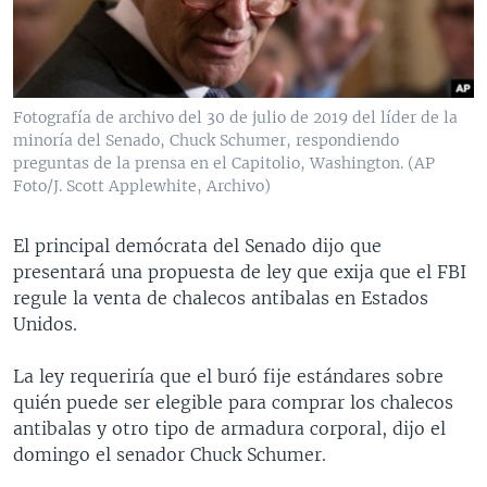
MULTIMEDIA
VENEZUELA
NICARAGUA
ECONOMÍA
PROGRAMAS TV
BRASIL
ENTRETENIMIENTO Y CULTURA
VIDEOS
RADIO
TECNOLOGÍA
FOTOGRAFÍA
EL MUNDO AL DÍA
Fotografía de archivo del 30 de julio de 2019 del líder de la
DIRECT
DEPORTES
AUDIOS
FORO INTERAMERICANO
AVANCE INFORMATIVO
minoría del Senado, Chuck Schumer, respondiendo
preguntas de la prensa en el Capitolio, Washington. (AP
DOCUMENTALES DE LA VOA
CIENCIA Y SALUD
VISIÓN 360
AUDIONOTICIAS
Foto/J. Scott Applewhite, Archivo)
LAS CLAVES
BUENOS DÍAS AMÉRICA
Learning English
El principal demócrata del Senado dijo que
PANORAMA
ESTADOS UNIDOS AL DÍA
presentará una propuesta de ley que exija que el FBI
SÍGANOS
EL MUNDO AL DÍA [RADIO]
regule la venta de chalecos antibalas en Estados
Unidos.
FORO [RADIO]
DEPORTIVO INTERNACIONAL
La ley requeriría que el buró fije estándares sobre
Idiomas
quién puede ser elegible para comprar los chalecos
NOTA ECONÓMICA
antibalas y otro tipo de armadura corporal, dijo el
ENTRETENIMIENTO
domingo el senador Chuck Schumer.