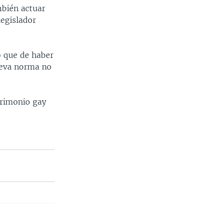
mbién actuar
legislador
o que de haber
ueva norma no
trimonio gay