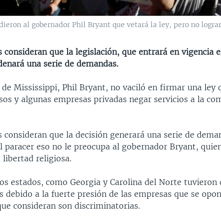
dieron al gobernador Phil Bryant que vetará la ley, pero no lograr
 consideran que la legislación, que entrará en vigencia 
adenará una serie de demandas.
de Mississippi, Phil Bryant, no vaciló en firmar una ley
osos y algunas empresas privadas negar servicios a la c
s consideran que la decisión generará una serie de dema
l paracer eso no le preocupa al gobernador Bryant, quien
 libertad religiosa.
os estados, como Georgia y Carolina del Norte tuvieron 
s debido a la fuerte presión de las empresas que se opon
que consideran son discriminatorias.