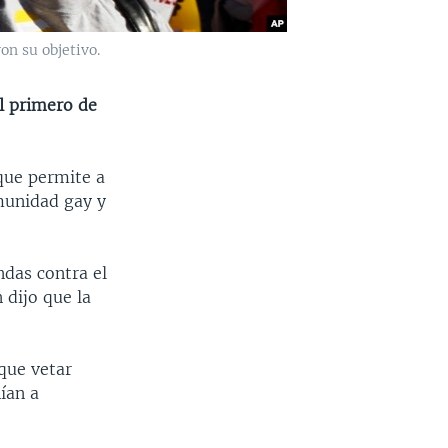
on su objetivo.
el primero de
 que permite a
omunidad gay y
ndas contra el
 dijo que la
que vetar
ían a