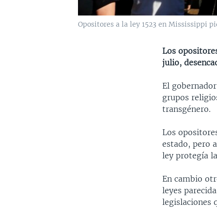
Opositores a la ley 1523 en Mississippi pi
Los opositores
julio, desenc
El gobernador 
grupos religi
transgénero.
Los opositore
estado, pero a
ley protegía la
En cambio otr
leyes parecida
legislaciones 