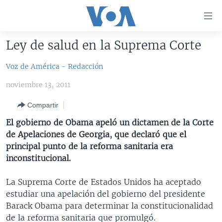
Enlaces
para
accesibilidad
Ley de salud en la Suprema Corte
Salte
AMÉRICA DEL NORTE
al
Voz de América - Redacción
ELECCIONES EEUU 2024
EEUU
contenido
noviembre 13, 2011
principal
VOA VERIFICA
MÉXICO
ELECCIONES EEUU
Salte
Compartir
AMÉRICA LATINA
HAITÍ
VOTO DIVIDIDO
VOA VERIFICA UCRANIA/RUSIA
al
El gobierno de Obama apeló un dictamen de la Corte
navegador
CHINA EN AMÉRICA LATINA
VOA VERIFICA INMIGRACIÓN
ARGENTINA
de Apelaciones de Georgia, que declaró que el
principal
CENTROAMÉRICA
VOA VERIFICA AMÉRICA LATINA
BOLIVIA
principal punto de la reforma sanitaria era
Salte
inconstitucional.
a
OTRAS SECCIONES
COLOMBIA
COSTA RICA
búsqueda
ESPECIALES DE LA VOA
CHILE
EL SALVADOR
INMIGRACIÓN
La Suprema Corte de Estados Unidos ha aceptado
estudiar una apelación del gobierno del presidente
LIBERTAD DE PRENSA
PERÚ
GUATEMALA
LIBERTAD DE PRENSA
Barack Obama para determinar la constitucionalidad
UCRANIA
ECUADOR
HONDURAS
MUNDO
de la reforma sanitaria que promulgó.