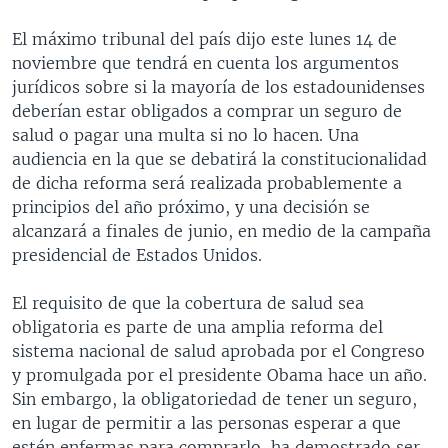
MULTIMEDIA
VENEZUELA
NICARAGUA
ECONOMÍA
El máximo tribunal del país dijo este lunes 14 de
PROGRAMAS TV
BRASIL
ENTRETENIMIENTO Y CULTURA
VIDEOS
noviembre que tendrá en cuenta los argumentos
jurídicos sobre si la mayoría de los estadounidenses
RADIO
TECNOLOGÍA
FOTOGRAFÍA
EL MUNDO AL DÍA
deberían estar obligados a comprar un seguro de
DIRECT
DEPORTES
AUDIOS
FORO INTERAMERICANO
AVANCE INFORMATIVO
salud o pagar una multa si no lo hacen. Una
audiencia en la que se debatirá la constitucionalidad
DOCUMENTALES DE LA VOA
CIENCIA Y SALUD
VISIÓN 360
AUDIONOTICIAS
de dicha reforma será realizada probablemente a
LAS CLAVES
BUENOS DÍAS AMÉRICA
principios del año próximo, y una decisión se
Learning English
alcanzará a finales de junio, en medio de la campaña
PANORAMA
ESTADOS UNIDOS AL DÍA
presidencial de Estados Unidos.
SÍGANOS
EL MUNDO AL DÍA [RADIO]
El requisito de que la cobertura de salud sea
FORO [RADIO]
obligatoria es parte de una amplia reforma del
DEPORTIVO INTERNACIONAL
sistema nacional de salud aprobada por el Congreso
Idiomas
y promulgada por el presidente Obama hace un año.
NOTA ECONÓMICA
Sin embargo, la obligatoriedad de tener un seguro,
ENTRETENIMIENTO
en lugar de permitir a las personas esperar a que
estén enfermas para comprarlo, ha demostrado ser