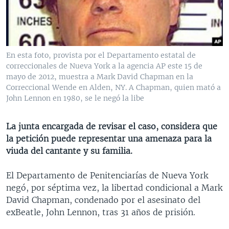
MULTIMEDIA
VENEZUELA
NICARAGUA
ECONOMÍA
PROGRAMAS TV
BRASIL
ENTRETENIMIENTO Y CULTURA
VIDEOS
RADIO
TECNOLOGÍA
FOTOGRAFÍA
EL MUNDO AL DÍA
En esta foto, provista por el Departamento estatal de
DIRECT
DEPORTES
AUDIOS
FORO INTERAMERICANO
AVANCE INFORMATIVO
correccionales de Nueva York a la agencia AP este 15 de
mayo de 2012, muestra a Mark David Chapman en la
DOCUMENTALES DE LA VOA
CIENCIA Y SALUD
VISIÓN 360
AUDIONOTICIAS
Correccional Wende en Alden, NY. A Chapman, quien mató a
John Lennon en 1980, se le negó la libe
LAS CLAVES
BUENOS DÍAS AMÉRICA
Learning English
PANORAMA
ESTADOS UNIDOS AL DÍA
La junta encargada de revisar el caso, considera que
SÍGANOS
la petición puede representar una amenaza para la
EL MUNDO AL DÍA [RADIO]
viuda del cantante y su familia.
FORO [RADIO]
El Departamento de Penitenciarías de Nueva York
DEPORTIVO INTERNACIONAL
Idiomas
negó, por séptima vez, la libertad condicional a Mark
NOTA ECONÓMICA
David Chapman, condenado por el asesinato del
exBeatle, John Lennon, tras 31 años de prisión.
ENTRETENIMIENTO