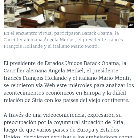
MULTIMEDIA
VENEZUELA
NICARAGUA
ECONOMÍA
PROGRAMAS TV
BRASIL
ENTRETENIMIENTO Y CULTURA
VIDEOS
RADIO
TECNOLOGÍA
FOTOGRAFÍA
EL MUNDO AL DÍA
En el encuentro virtual participaron Barack Obama, la
DIRECT
DEPORTES
AUDIOS
FORO INTERAMERICANO
AVANCE INFORMATIVO
Canciller alemana Ángela Merkel, el presidente francés
François Hollande y el italiano Mario Monti.
DOCUMENTALES DE LA VOA
CIENCIA Y SALUD
VISIÓN 360
AUDIONOTICIAS
LAS CLAVES
BUENOS DÍAS AMÉRICA
El presidente de Estados Unidos Barack Obama, la
Learning English
Canciller alemana Ángela Merkel, el presidente
PANORAMA
ESTADOS UNIDOS AL DÍA
francés François Hollande y el italiano Mario Monti,
SÍGANOS
EL MUNDO AL DÍA [RADIO]
se reunieron vía Web este miércoles para analizar los
acontecimientos económicos en Europa y la difícil
FORO [RADIO]
relación de Siria con los países del viejo continente.
DEPORTIVO INTERNACIONAL
Idiomas
A través de una videoconferencia, expresaron su
NOTA ECONÓMICA
preocupación por la coyuntural situación de Siria,
ENTRETENIMIENTO
luego de que varios países de Europa y Estados
Unidos, decidieron expulsar a los embajadores como