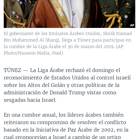
MULTIMEDIA
VENEZUELA
NICARAGUA
ECONOMÍA
PROGRAMAS TV
BRASIL
ENTRETENIMIENTO Y CULTURA
VIDEOS
RADIO
TECNOLOGÍA
FOTOGRAFÍA
EL MUNDO AL DÍA
El gobernante de los Emiratos Árabes Unidos, Sheik Hamad
DIRECT
DEPORTES
AUDIOS
FORO INTERAMERICANO
AVANCE INFORMATIVO
Bin Mohammed Al Sharqi, llega a Túnez para participar en
la cumbre de la Liga Árabe el 30 de marzo del 2019. (AP
DOCUMENTALES DE LA VOA
CIENCIA Y SALUD
VISIÓN 360
AUDIONOTICIAS
Photo/Hussein Malla, Pool)
LAS CLAVES
BUENOS DÍAS AMÉRICA
Learning English
TÚNEZ —
La Liga Árabe rechazó el domingo el
PANORAMA
ESTADOS UNIDOS AL DÍA
reconocimiento de Estados Unidos al control israelí
SÍGANOS
EL MUNDO AL DÍA [RADIO]
sobre los Altos del Golán y otras políticas de la
administración de Donald Trump vistas como
FORO [RADIO]
sesgadas hacia Israel.
DEPORTIVO INTERNACIONAL
Idiomas
En una cumbre anual, los líderes árabes también
NOTA ECONÓMICA
reiteraron su compromiso de resolver el conflicto
ENTRETENIMIENTO
basado en la Iniciativa de Paz Árabe de 2002, en la
cual reconocerían a Israel a cambio de un retiro