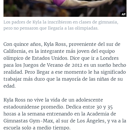
MULTIMEDIA
VENEZUELA
NICARAGUA
ECONOMÍA
PROGRAMAS TV
BRASIL
ENTRETENIMIENTO Y CULTURA
VIDEOS
Los padres de Kyla la inscribieron en clases de gimnasia,
RADIO
TECNOLOGÍA
FOTOGRAFÍA
EL MUNDO AL DÍA
pero no pensaron que llegaría a las olimpiadas.
DIRECT
DEPORTES
AUDIOS
FORO INTERAMERICANO
AVANCE INFORMATIVO
Con quince años, Kyla Ross, proveniente del sur de
DOCUMENTALES DE LA VOA
CIENCIA Y SALUD
VISIÓN 360
AUDIONOTICIAS
California, es la integrante más joven del equipo
LAS CLAVES
BUENOS DÍAS AMÉRICA
olímpico de Estados Unidos. Dice que ir a Londres
Learning English
para los Juegos de Verano de 2012 es un sueño hecho
PANORAMA
ESTADOS UNIDOS AL DÍA
realidad. Pero llegar a ese momento le ha significado
SÍGANOS
EL MUNDO AL DÍA [RADIO]
trabajar más duro que la mayoría de las niñas de su
edad.
FORO [RADIO]
DEPORTIVO INTERNACIONAL
Kyla Ross no vive la vida de un adolescente
Idiomas
estadounidense promedio. Dedica entre 30 y 35
NOTA ECONÓMICA
horas a la semana entrenando en la Academia de
ENTRETENIMIENTO
Gimnastas Gym-Max, al sur de Los Ángeles, y va a la
escuela solo a medio tiempo.