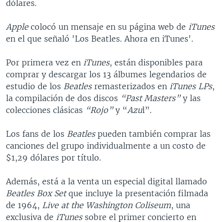
dólares.
Apple
colocó un mensaje en su página web de
iTunes
en el que señaló 'Los Beatles. Ahora en iTunes'.
Por primera vez en
iTunes
, están disponibles para
comprar y descargar los 13 álbumes legendarios de
estudio de los
Beatles
remasterizados en
iTunes LPs
,
la compilación de dos discos
“Past Masters”
y las
colecciones clásicas
“Rojo”
y “
Azu
l”.
Los fans de los
Beatles
pueden también comprar las
canciones del grupo individualmente a un costo de
$1,29 dólares por título.
Además, está a la venta un especial digital llamado
Beatles Box Set
que incluye la presentación filmada
de 1964,
Live at the Washington Coliseum
, una
exclusiva de
iTunes
sobre el primer concierto en