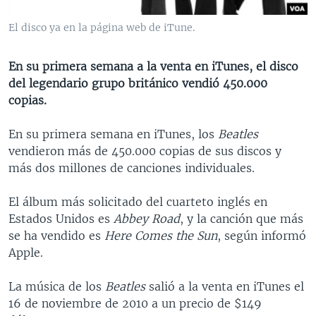
MULTIMEDIA
VENEZUELA
NICARAGUA
ECONOMÍA
El disco ya en la página web de iTune.
PROGRAMAS TV
BRASIL
ENTRETENIMIENTO Y CULTURA
VIDEOS
RADIO
TECNOLOGÍA
FOTOGRAFÍA
EL MUNDO AL DÍA
En su primera semana a la venta en iTunes, el disco
del legendario grupo británico vendió 450.000
DIRECT
DEPORTES
AUDIOS
FORO INTERAMERICANO
AVANCE INFORMATIVO
copias.
DOCUMENTALES DE LA VOA
CIENCIA Y SALUD
VISIÓN 360
AUDIONOTICIAS
En su primera semana en iTunes, los
Beatles
LAS CLAVES
BUENOS DÍAS AMÉRICA
vendieron más de 450.000 copias de sus discos y
Learning English
PANORAMA
ESTADOS UNIDOS AL DÍA
más dos millones de canciones individuales.
SÍGANOS
EL MUNDO AL DÍA [RADIO]
El álbum más solicitado del cuarteto inglés en
FORO [RADIO]
Estados Unidos es
Abbey Road
, y la canción que más
se ha vendido es
Here Comes the Sun
, según informó
DEPORTIVO INTERNACIONAL
Apple.
Idiomas
NOTA ECONÓMICA
La música de los
Beatles
salió a la venta en iTunes el
ENTRETENIMIENTO
16 de noviembre de 2010 a un precio de $149