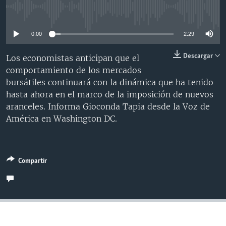
MULTIMEDIA
VENEZUELA
NICARAGUA
ECONOMÍA
No media source currently available
PROGRAMAS TV
BRASIL
ENTRETENIMIENTO Y CULTURA
VIDEOS
0:00
2:29
RADIO
TECNOLOGÍA
FOTOGRAFÍA
EL MUNDO AL DÍA
Descargar
Los economistas anticipan que el
DIRECT
DEPORTES
AUDIOS
FORO INTERAMERICANO
AVANCE INFORMATIVO
comportamiento de los mercados
bursátiles continuará con la dinámica que ha tenido
DOCUMENTALES DE LA VOA
CIENCIA Y SALUD
VISIÓN 360
AUDIONOTICIAS
hasta ahora en el marco de la imposición de nuevos
LAS CLAVES
BUENOS DÍAS AMÉRICA
aranceles. Informa Gioconda Tapia desde la Voz de
Learning English
América en Washington DC.
PANORAMA
ESTADOS UNIDOS AL DÍA
SÍGANOS
EL MUNDO AL DÍA [RADIO]
FORO [RADIO]
Compartir
DEPORTIVO INTERNACIONAL
Idiomas
NOTA ECONÓMICA
ENTRETENIMIENTO