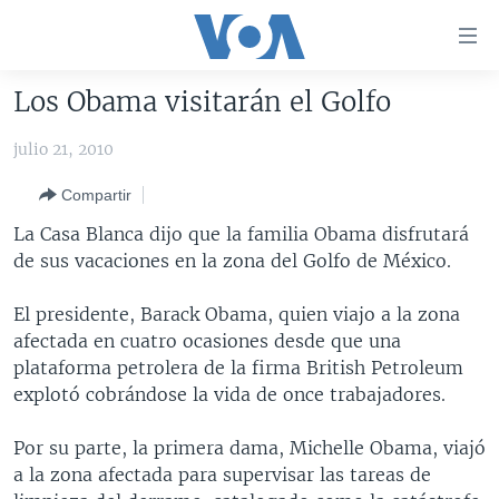
Enlaces
para
accesibilidad
Los Obama visitarán el Golfo
Salte
AMÉRICA DEL NORTE
al
julio 21, 2010
ELECCIONES EEUU 2024
EEUU
contenido
Compartir
principal
VOA VERIFICA
MÉXICO
ELECCIONES EEUU
Salte
La Casa Blanca dijo que la familia Obama disfrutará
AMÉRICA LATINA
HAITÍ
VOTO DIVIDIDO
VOA VERIFICA UCRANIA/RUSIA
al
de sus vacaciones en la zona del Golfo de México.
navegador
CHINA EN AMÉRICA LATINA
VOA VERIFICA INMIGRACIÓN
ARGENTINA
principal
El presidente, Barack Obama, quien viajo a la zona
CENTROAMÉRICA
VOA VERIFICA AMÉRICA LATINA
BOLIVIA
Salte
afectada en cuatro ocasiones desde que una
a
OTRAS SECCIONES
COLOMBIA
COSTA RICA
plataforma petrolera de la firma British Petroleum
búsqueda
explotó cobrándose la vida de once trabajadores.
ESPECIALES DE LA VOA
CHILE
EL SALVADOR
INMIGRACIÓN
LIBERTAD DE PRENSA
PERÚ
GUATEMALA
LIBERTAD DE PRENSA
Por su parte, la primera dama, Michelle Obama, viajó
a la zona afectada para supervisar las tareas de
UCRANIA
ECUADOR
HONDURAS
MUNDO