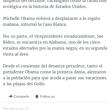
limpieza del derrame, catalogado como la catástrofe
MULTIMEDIA
VENEZUELA
NICARAGUA
ECONOMÍA
ecológica en la historia de Estados Unidos.
PROGRAMAS TV
BRASIL
ENTRETENIMIENTO Y CULTURA
VIDEOS
Michelle Obama volverá a desplazarse a la región
RADIO
TECNOLOGÍA
FOTOGRAFÍA
EL MUNDO AL DÍA
mañana, informó la Casa Blanca.
DIRECT
DEPORTES
AUDIOS
FORO INTERAMERICANO
AVANCE INFORMATIVO
Por su parte, el vicepresidente estadounidense, Joe
DOCUMENTALES DE LA VOA
CIENCIA Y SALUD
VISIÓN 360
AUDIONOTICIAS
Biden, se encuentra en Alabama, uno de los cinco
estados afectados por la marea negra, en su segunda
LAS CLAVES
BUENOS DÍAS AMÉRICA
Learning English
visita al área.
PANORAMA
ESTADOS UNIDOS AL DÍA
Desde el comienzo del desastre petrolero, tanto el
SÍGANOS
EL MUNDO AL DÍA [RADIO]
presidente Obama como la primera dama, alentaron
FORO [RADIO]
a la población para que acuda a pasar sus vacaciones
a las playas del Golfo.
DEPORTIVO INTERNACIONAL
Idiomas
NOTA ECONÓMICA
Compartir
Follow us
ENTRETENIMIENTO
This item is part of