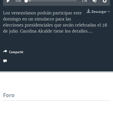
0:00
1:38
MULTIMEDIA
VENEZUELA
NICARAGUA
ECONOMÍA
Descargar
Los venezolanos podrán participar este
PROGRAMAS TV
BRASIL
ENTRETENIMIENTO Y CULTURA
VIDEOS
domingo en un simulacro para las
RADIO
TECNOLOGÍA
FOTOGRAFÍA
EL MUNDO AL DÍA
elecciones presidenciales que serán celebradas el 28
de julio. Carolina Alcalde tiene los detalles.....
DIRECT
DEPORTES
AUDIOS
FORO INTERAMERICANO
AVANCE INFORMATIVO
DOCUMENTALES DE LA VOA
CIENCIA Y SALUD
VISIÓN 360
AUDIONOTICIAS
LAS CLAVES
BUENOS DÍAS AMÉRICA
Compartir
Learning English
PANORAMA
ESTADOS UNIDOS AL DÍA
SÍGANOS
EL MUNDO AL DÍA [RADIO]
FORO [RADIO]
DEPORTIVO INTERNACIONAL
Idiomas
Foro
NOTA ECONÓMICA
ENTRETENIMIENTO