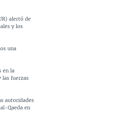
UR) alertó de
ales y los
nos una
 en la
 las fuerzas
as autoridades
e al-Qaeda en