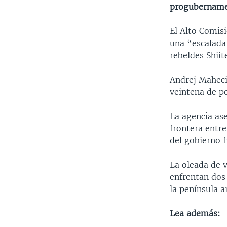
progubernamen
El Alto Comis
una “escalada
rebeldes Shiit
Andrej Maheci
veintena de pe
La agencia ase
frontera entr
del gobierno f
La oleada de 
enfrentan dos 
la península a
Lea además: