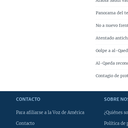
Arabia Saudí va
Panorama del t
No a nuevo frent
Atentado antich
Golpe a al-Qae
Al-Qaeda recon
Contagio de pro
CONTACTO
SOBRE NO
Para afiliarse a la Voz de América
¿Quiénes s
Contacto
Política de 