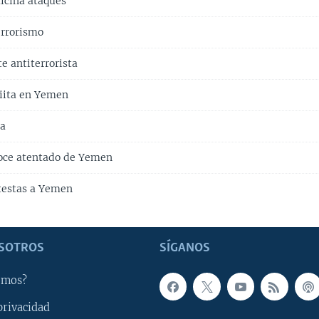
ticina ataques
errorismo
e antiterrorista
iita en Yemen
da
oce atentado de Yemen
testas a Yemen
SOTROS
SÍGANOS
omos?
privacidad