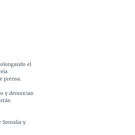
rolongando el
vía
e prensa.
os y denuncian
están
e Somalia y