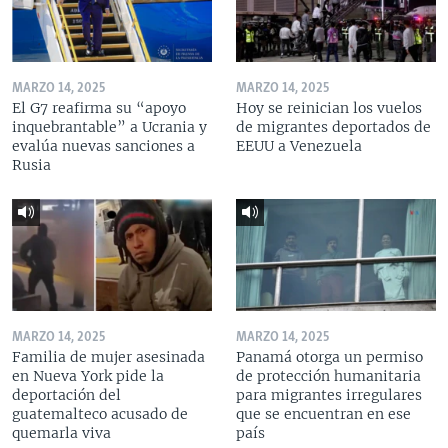
MARZO 14, 2025
MARZO 14, 2025
El G7 reafirma su “apoyo
Hoy se reinician los vuelos
inquebrantable” a Ucrania y
de migrantes deportados de
evalúa nuevas sanciones a
EEUU a Venezuela
Rusia
MARZO 14, 2025
MARZO 14, 2025
Familia de mujer asesinada
Panamá otorga un permiso
en Nueva York pide la
de protección humanitaria
deportación del
para migrantes irregulares
guatemalteco acusado de
que se encuentran en ese
quemarla viva
país