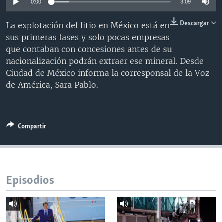
0:00
3:09
MULTIMEDIA
VENEZUELA
NICARAGUA
ECONOMÍA
Descargar
La explotación del litio en México está en
PROGRAMAS TV
BRASIL
ENTRETENIMIENTO Y CULTURA
VIDEOS
sus primeras fases y solo pocas empresas
RADIO
TECNOLOGÍA
FOTOGRAFÍA
EL MUNDO AL DÍA
que contaban con concesiones antes de su
nacionalización podrán extraer ese mineral. Desde
DIRECT
DEPORTES
AUDIOS
FORO INTERAMERICANO
AVANCE INFORMATIVO
Ciudad de México informa la corresponsal de la Voz
DOCUMENTALES DE LA VOA
CIENCIA Y SALUD
VISIÓN 360
AUDIONOTICIAS
de América, Sara Pablo.
LAS CLAVES
BUENOS DÍAS AMÉRICA
Learning English
PANORAMA
ESTADOS UNIDOS AL DÍA
Compartir
SÍGANOS
EL MUNDO AL DÍA [RADIO]
FORO [RADIO]
DEPORTIVO INTERNACIONAL
Episodios
Idiomas
NOTA ECONÓMICA
ENTRETENIMIENTO