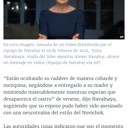
En esta imagen, tomada de un video distribuido por el
equipo de Navalny el 19 de febrero de 2024, Yulia
Navalnaya, viuda del líder opositor Alexei Navalny, ofrece
un mensaje en video. (Equipo de Navalny vía AP)
“Están ocultando su cadáver de manera cobarde y
mezquina, negándose a entregarlo a su madre y
mintiendo miserablemente mientras esperan que
desaparezca el rastro” de veneno, dijo Navalnaya,
sugiriendo que su esposo pudo haber sido asesinado
con una neurotoxina del estilo del Novichok.
Las autoridades rusas indicaron que por el momento