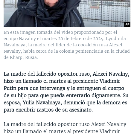
MULTIMEDIA
VENEZUELA
NICARAGUA
ECONOMÍA
PROGRAMAS TV
BRASIL
ENTRETENIMIENTO Y CULTURA
VIDEOS
RADIO
TECNOLOGÍA
FOTOGRAFÍA
EL MUNDO AL DÍA
En esta imagen tomada del video proporcionado por el
DIRECT
DEPORTES
AUDIOS
FORO INTERAMERICANO
AVANCE INFORMATIVO
equipo Navalny el martes 20 de febrero de 2024, Lyudmila
Navalnaya, la madre del líder de la oposición rusa Alexei
DOCUMENTALES DE LA VOA
CIENCIA Y SALUD
VISIÓN 360
AUDIONOTICIAS
Navalny, habla cerca de la colonia penitenciaria en la ciudad
de Kharp, Rusia.
LAS CLAVES
BUENOS DÍAS AMÉRICA
Learning English
PANORAMA
ESTADOS UNIDOS AL DÍA
La madre del fallecido opositor ruso, Alexei Navalny,
SÍGANOS
hizo un llamado el martes al presidente Vladimir
EL MUNDO AL DÍA [RADIO]
Putin para que intervenga y le entreguen el cuerpo
FORO [RADIO]
de su hijo para que pueda enterrarlo dignamente. Su
esposa, Yulia Navalnaya, denunció que la demora es
DEPORTIVO INTERNACIONAL
Idiomas
para encubrir rastros de su asesinato.
NOTA ECONÓMICA
La madre del fallecido opositor ruso Alexei Navalny
ENTRETENIMIENTO
hizo un llamado el martes al presidente Vladimir