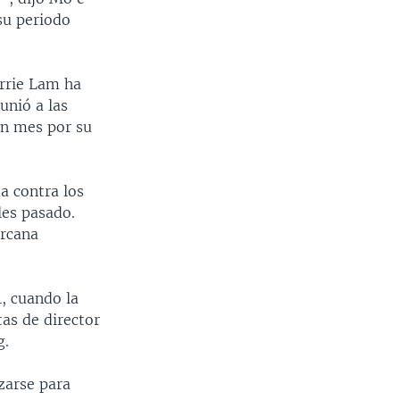
su periodo
arrie Lam ha
unió a las
un mes por su
a contra los
les pasado.
ercana
, cuando la
as de director
g.
zarse para