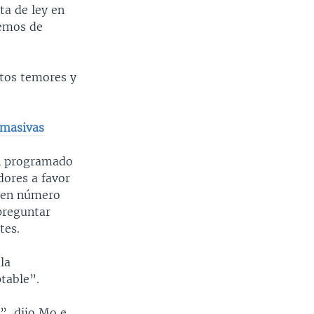
ta de ley en
remos de
stos temores y
 masivas
an programado
dores a favor
s en número
preguntar
tes.
la
table”.
”, dijo Mo e