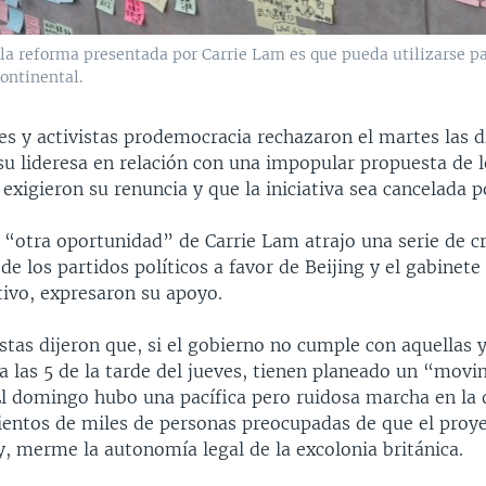
la reforma presentada por Carrie Lam es que pueda utilizarse par
ontinental.
es y activistas prodemocracia rechazaron el martes las d
su lideresa en relación con una impopular propuesta de 
 exigieron su renuncia y que la iniciativa sea cancelada 
 “otra oportunidad” de Carrie Lam atrajo una serie de cr
e los partidos políticos a favor de Beijing y el gabinete
tivo, expresaron su apoyo.
stas dijeron que, si el gobierno no cumple con aquellas y
 las 5 de la tarde del jueves, tienen planeado un “movi
 El domingo hubo una pacífica pero ruidosa marcha en la
cientos de miles de personas preocupadas de que el proye
y, merme la autonomía legal de la excolonia británica.