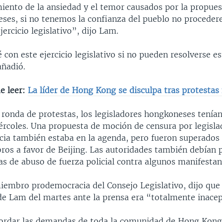
iento de la ansiedad y el temor causados por la propues
eses, si no tenemos la confianza del pueblo no procede
jercicio legislativo”, dijo Lam.
con este ejercicio legislativo si no pueden resolverse e
añadió.
e leer:
La líder de Hong Kong se disculpa tras protestas
a ronda de protestas, los legisladores hongkoneses tení
ércoles. Una propuesta de moción de censura por legisla
cia también estaba en la agenda, pero fueron superado
ros a favor de Beijing. Las autoridades también debían 
as de abuso de fuerza policial contra algunos manifestan
iembro prodemocracia del Consejo Legislativo, dijo que 
de Lam del martes ante la prensa era “totalmente inacep
ordar las demandas de toda la comunidad de Hong Kong