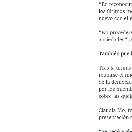
“En reconocim
los últimos m
nuevo con el e
“No procederé 
ansiedades”, 
También pued
Tras la últim
reunirse el mi
de la democra
por los miemb
sobre las quej
Claudia Mo, m
presentación 
“Se negó a ab