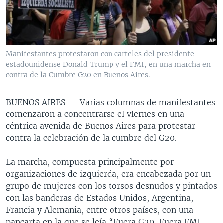
MULTIMEDIA
VENEZUELA
NICARAGUA
ECONOMÍA
PROGRAMAS TV
BRASIL
ENTRETENIMIENTO Y CULTURA
VIDEOS
RADIO
TECNOLOGÍA
FOTOGRAFÍA
EL MUNDO AL DÍA
Manifestantes protestaron con carteles del presidente
DIRECT
DEPORTES
AUDIOS
FORO INTERAMERICANO
AVANCE INFORMATIVO
estadounidense Donald Trump y el FMI, en una marcha en
contra de la Cumbre G20 en Buenos Aires.
DOCUMENTALES DE LA VOA
CIENCIA Y SALUD
VISIÓN 360
AUDIONOTICIAS
LAS CLAVES
BUENOS DÍAS AMÉRICA
BUENOS AIRES —
Varias columnas de manifestantes
Learning English
comenzaron a concentrarse el viernes en una
PANORAMA
ESTADOS UNIDOS AL DÍA
céntrica avenida de Buenos Aires para protestar
SÍGANOS
EL MUNDO AL DÍA [RADIO]
contra la celebración de la cumbre del G20.
FORO [RADIO]
La marcha, compuesta principalmente por
DEPORTIVO INTERNACIONAL
organizaciones de izquierda, era encabezada por un
Idiomas
grupo de mujeres con los torsos desnudos y pintados
NOTA ECONÓMICA
con las banderas de Estados Unidos, Argentina,
ENTRETENIMIENTO
Francia y Alemania, entre otros países, con una
pancarta en la que se leía “Fuera G20, Fuera FMI.