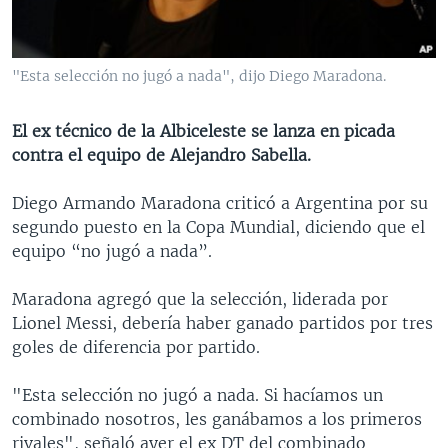
MULTIMEDIA
VENEZUELA
NICARAGUA
ECONOMÍA
PROGRAMAS TV
BRASIL
ENTRETENIMIENTO Y CULTURA
VIDEOS
"Esta selección no jugó a nada", dijo Diego Maradona.
RADIO
TECNOLOGÍA
FOTOGRAFÍA
EL MUNDO AL DÍA
DIRECT
DEPORTES
AUDIOS
FORO INTERAMERICANO
AVANCE INFORMATIVO
El ex técnico de la Albiceleste se lanza en picada
contra el equipo de Alejandro Sabella.
DOCUMENTALES DE LA VOA
CIENCIA Y SALUD
VISIÓN 360
AUDIONOTICIAS
LAS CLAVES
BUENOS DÍAS AMÉRICA
Diego Armando Maradona criticó a Argentina por su
Learning English
segundo puesto en la Copa Mundial, diciendo que el
PANORAMA
ESTADOS UNIDOS AL DÍA
equipo “no jugó a nada”.
SÍGANOS
EL MUNDO AL DÍA [RADIO]
Maradona agregó que la selección, liderada por
FORO [RADIO]
Lionel Messi, debería haber ganado partidos por tres
DEPORTIVO INTERNACIONAL
goles de diferencia por partido.
Idiomas
NOTA ECONÓMICA
"Esta selección no jugó a nada. Si hacíamos un
ENTRETENIMIENTO
combinado nosotros, les ganábamos a los primeros
rivales", señaló ayer el ex DT del combinado