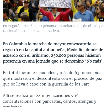
MULTIMEDIA
VENEZUELA
NICARAGUA
ECONOMÍA
PROGRAMAS TV
BRASIL
ENTRETENIMIENTO Y CULTURA
VIDEOS
RADIO
TECNOLOGÍA
FOTOGRAFÍA
EL MUNDO AL DÍA
En Bogotá, unas 60.000 personas marcharon desde el Parque
DIRECT
DEPORTES
AUDIOS
FORO INTERAMERICANO
AVANCE INFORMATIVO
Nacional hasta la Plaza de Bolívar.
DOCUMENTALES DE LA VOA
CIENCIA Y SALUD
VISIÓN 360
AUDIONOTICIAS
En Colombia la marcha de mayor convocatoria se
LAS CLAVES
BUENOS DÍAS AMÉRICA
registró en la capital antioqueña, Medellín, donde de
Learning English
acuerdo con el uribismo, 250.000 personas hicieron
PANORAMA
ESTADOS UNIDOS AL DÍA
presencia en una jornada que se denominó ‘No más’.
SÍGANOS
EL MUNDO AL DÍA [RADIO]
En total fueron 22 ciudades y más de 63 municipios,
FORO [RADIO]
que mostraron el descontento con el proceso de paz
DEPORTIVO INTERNACIONAL
que se lleva a cabo con la guerrilla de las Farc.
Idiomas
NOTA ECONÓMICA
Allí se realizaron 28 movilizaciones y 16
ENTRETENIMIENTO
concentraciones con pancartas, cantos, arengas y
camisetas.