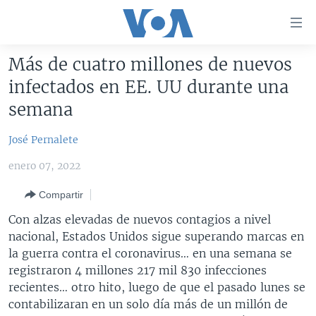
Enlaces
para
accesibilidad
Más de cuatro millones de nuevos
Salte
AMÉRICA DEL NORTE
infectados en EE. UU durante una
al
ELECCIONES EEUU 2024
EEUU
semana
contenido
principal
VOA VERIFICA
MÉXICO
ELECCIONES EEUU
José Pernalete
Salte
AMÉRICA LATINA
HAITÍ
VOTO DIVIDIDO
VOA VERIFICA UCRANIA/RUSIA
al
enero 07, 2022
navegador
CHINA EN AMÉRICA LATINA
VOA VERIFICA INMIGRACIÓN
ARGENTINA
principal
Compartir
CENTROAMÉRICA
VOA VERIFICA AMÉRICA LATINA
BOLIVIA
Salte
Con alzas elevadas de nuevos contagios a nivel
a
OTRAS SECCIONES
COLOMBIA
COSTA RICA
nacional, Estados Unidos sigue superando marcas en
búsqueda
la guerra contra el coronavirus… en una semana se
ESPECIALES DE LA VOA
CHILE
EL SALVADOR
INMIGRACIÓN
registraron 4 millones 217 mil 830 infecciones
LIBERTAD DE PRENSA
PERÚ
GUATEMALA
LIBERTAD DE PRENSA
recientes… otro hito, luego de que el pasado lunes se
contabilizaran en un solo día más de un millón de
UCRANIA
ECUADOR
HONDURAS
MUNDO