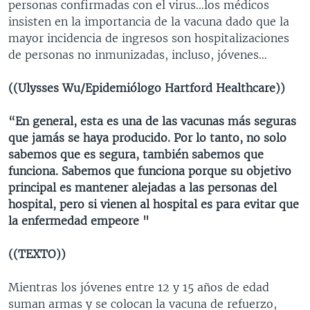
personas confirmadas con el virus…los médicos
MULTIMEDIA
VENEZUELA
NICARAGUA
ECONOMÍA
insisten en la importancia de la vacuna dado que la
mayor incidencia de ingresos son hospitalizaciones
PROGRAMAS TV
BRASIL
ENTRETENIMIENTO Y CULTURA
VIDEOS
de personas no inmunizadas, incluso, jóvenes…
RADIO
TECNOLOGÍA
FOTOGRAFÍA
EL MUNDO AL DÍA
((Ulysses Wu/Epidemiólogo Hartford Healthcare))
DIRECT
DEPORTES
AUDIOS
FORO INTERAMERICANO
AVANCE INFORMATIVO
DOCUMENTALES DE LA VOA
CIENCIA Y SALUD
VISIÓN 360
AUDIONOTICIAS
“En general, esta es una de las vacunas más seguras
que jamás se haya producido. Por lo tanto, no solo
LAS CLAVES
BUENOS DÍAS AMÉRICA
Learning English
sabemos que es segura, también sabemos que
PANORAMA
ESTADOS UNIDOS AL DÍA
funciona. Sabemos que funciona porque su objetivo
SÍGANOS
principal es mantener alejadas a las personas del
EL MUNDO AL DÍA [RADIO]
hospital, pero si vienen al hospital es para evitar que
FORO [RADIO]
la enfermedad empeore "
DEPORTIVO INTERNACIONAL
Idiomas
((TEXTO))
NOTA ECONÓMICA
Mientras los jóvenes entre 12 y 15 años de edad
ENTRETENIMIENTO
suman armas y se colocan la vacuna de refuerzo,