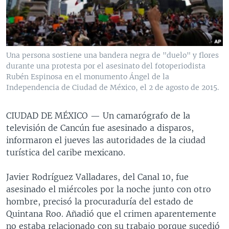
MULTIMEDIA
VENEZUELA
NICARAGUA
ECONOMÍA
PROGRAMAS TV
BRASIL
ENTRETENIMIENTO Y CULTURA
VIDEOS
RADIO
TECNOLOGÍA
FOTOGRAFÍA
EL MUNDO AL DÍA
Una persona sostiene una bandera negra de "duelo" y flores
DIRECT
DEPORTES
AUDIOS
FORO INTERAMERICANO
AVANCE INFORMATIVO
durante una protesta por el asesinato del fotoperiodista
Rubén Espinosa en el monumento Ángel de la
DOCUMENTALES DE LA VOA
CIENCIA Y SALUD
VISIÓN 360
AUDIONOTICIAS
Independencia de Ciudad de México, el 2 de agosto de 2015.
LAS CLAVES
BUENOS DÍAS AMÉRICA
Learning English
CIUDAD DE MÉXICO —
Un camarógrafo de la
PANORAMA
ESTADOS UNIDOS AL DÍA
televisión de Cancún fue asesinado a disparos,
SÍGANOS
EL MUNDO AL DÍA [RADIO]
informaron el jueves las autoridades de la ciudad
turística del caribe mexicano.
FORO [RADIO]
DEPORTIVO INTERNACIONAL
Javier Rodríguez Valladares, del Canal 10, fue
Idiomas
asesinado el miércoles por la noche junto con otro
NOTA ECONÓMICA
hombre, precisó la procuraduría del estado de
ENTRETENIMIENTO
Quintana Roo. Añadió que el crimen aparentemente
no estaba relacionado con su trabajo porque sucedió