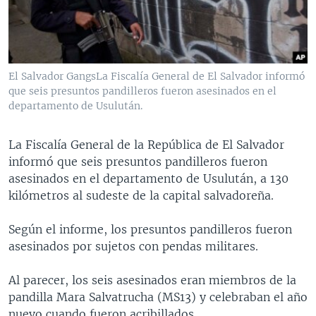
MULTIMEDIA
VENEZUELA
NICARAGUA
ECONOMÍA
PROGRAMAS TV
BRASIL
ENTRETENIMIENTO Y CULTURA
VIDEOS
RADIO
TECNOLOGÍA
FOTOGRAFÍA
EL MUNDO AL DÍA
El Salvador GangsLa Fiscalía General de El Salvador informó
DIRECT
DEPORTES
AUDIOS
FORO INTERAMERICANO
AVANCE INFORMATIVO
que seis presuntos pandilleros fueron asesinados en el
departamento de Usulután.
DOCUMENTALES DE LA VOA
CIENCIA Y SALUD
VISIÓN 360
AUDIONOTICIAS
LAS CLAVES
BUENOS DÍAS AMÉRICA
La Fiscalía General de la República de El Salvador
Learning English
informó que seis presuntos pandilleros fueron
PANORAMA
ESTADOS UNIDOS AL DÍA
asesinados en el departamento de Usulután, a 130
SÍGANOS
EL MUNDO AL DÍA [RADIO]
kilómetros al sudeste de la capital salvadoreña.
FORO [RADIO]
Según el informe, los presuntos pandilleros fueron
DEPORTIVO INTERNACIONAL
asesinados por sujetos con pendas militares.
Idiomas
NOTA ECONÓMICA
Al parecer, los seis asesinados eran miembros de la
ENTRETENIMIENTO
pandilla Mara Salvatrucha (MS13) y celebraban el año
nuevo cuando fueron acribillados.