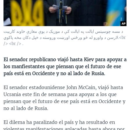
MULTIMEDIA
VENEZUELA
NICARAGUA
ECONOMÍA
PROGRAMAS TV
BRASIL
ENTRETENIMIENTO Y CULTURA
VIDEOS
RADIO
TECNOLOGÍA
FOTOGRAFÍA
EL MUNDO AL DÍA
د مسه چوسیتس ایالت په ایالت کې د موزیک د یوې مغازې خاوند کاربیت
DIRECT
DEPORTES
AUDIOS
FORO INTERAMERICANO
AVANCE INFORMATIVO
لارسن د واورو له څو ورځني اورښت وروسته د خپل دکان مخه پاکوي.<br
/> <br /> .
DOCUMENTALES DE LA VOA
CIENCIA Y SALUD
VISIÓN 360
AUDIONOTICIAS
LAS CLAVES
BUENOS DÍAS AMÉRICA
El senador republicano viajó hasta Kiev para apoyar a
Learning English
los manfiestantes que piensan que el futuro de ese
PANORAMA
ESTADOS UNIDOS AL DÍA
país está en Occidente y no al lado de Rusia.
SÍGANOS
EL MUNDO AL DÍA [RADIO]
El senador estadounidense John McCain, viajó hasta
FORO [RADIO]
Ucrania este fin de semana para apoyar a los que
DEPORTIVO INTERNACIONAL
piensan que el futuro de ese país está en Occidente y
Idiomas
no al lado de Rusia.
NOTA ECONÓMICA
ENTRETENIMIENTO
El dilema ha paralizado el país y ha resultado en
violentas manifestaciones aplacadas hasta ahora por