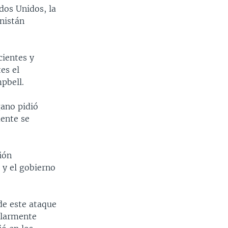
dos Unidos, la
nistán
cientes y
es el
pbell.
gano pidió
mente se
ión
 y el gobierno
 de este ataque
ularmente