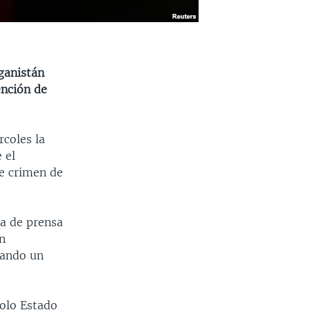
ganistán
ención de
rcoles la
 el
e crimen de
ia de prensa
n
dando un
solo Estado