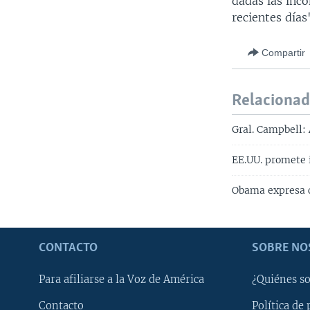
dadas las inco
recientes días"
Compartir
Relaciona
Gral. Campbell: 
EE.UU. promete 
Obama expresa c
CONTACTO
SOBRE NO
Para afiliarse a la Voz de América
¿Quiénes s
Contacto
Política de 