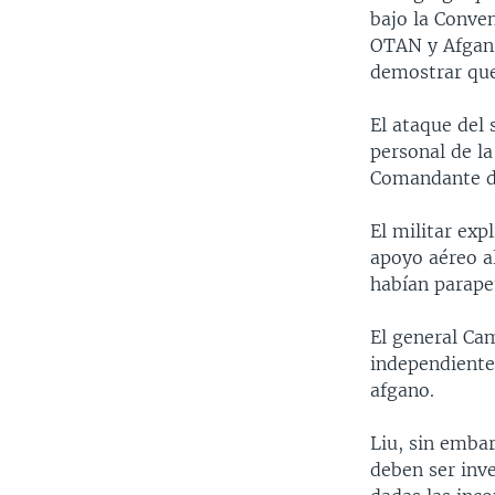
bajo la Conve
OTAN y Afgani
demostrar que
El ataque del
personal de la
Comandante de
El militar exp
apoyo aéreo a
habían parapet
El general Ca
independiente 
afgano.
Liu, sin embar
deben ser inv