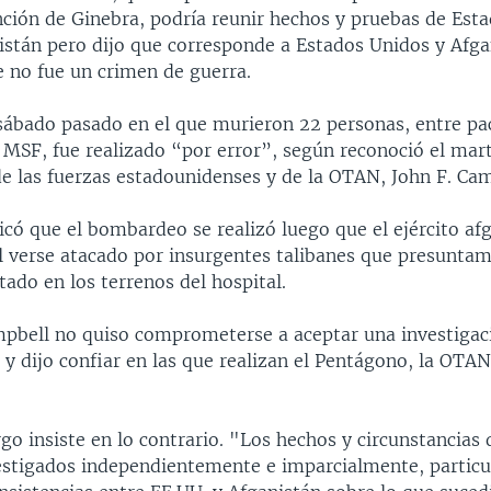
nción de Ginebra, podría reunir hechos y pruebas de Esta
stán pero dijo que corresponde a Estados Unidos y Afga
 no fue un crimen de guerra.
 sábado pasado en el que murieron 22 personas, entre pa
 MSF, fue realizado “por error”, según reconoció el mart
 las fuerzas estadounidenses y de la OTAN, John F. Cam
licó que el bombardeo se realizó luego que el ejército af
l verse atacado por insurgentes talibanes que presunta
ado en los terrenos del hospital.
mpbell no quiso comprometerse a aceptar una investigac
y dijo confiar en las que realizan el Pentágono, la OTAN
go insiste en lo contrario. "Los hechos y circunstancias
estigados independientemente e imparcialmente, partic