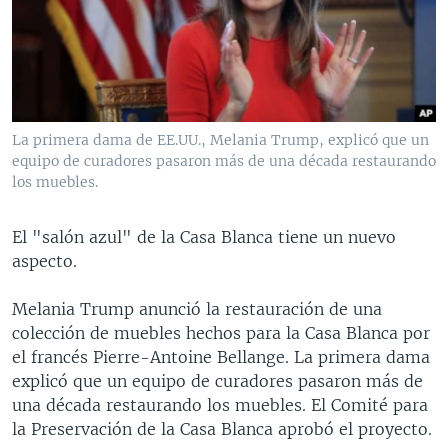
MULTIMEDIA
VENEZUELA
NICARAGUA
ECONOMÍA
PROGRAMAS TV
BRASIL
ENTRETENIMIENTO Y CULTURA
VIDEOS
RADIO
TECNOLOGÍA
FOTOGRAFÍA
EL MUNDO AL DÍA
DIRECT
DEPORTES
AUDIOS
FORO INTERAMERICANO
AVANCE INFORMATIVO
La primera dama de EE.UU., Melania Trump, explicó que un
equipo de curadores pasaron más de una década restaurando
DOCUMENTALES DE LA VOA
CIENCIA Y SALUD
VISIÓN 360
AUDIONOTICIAS
los muebles.
LAS CLAVES
BUENOS DÍAS AMÉRICA
Learning English
PANORAMA
ESTADOS UNIDOS AL DÍA
El "salón azul" de la Casa Blanca tiene un nuevo
aspecto.
SÍGANOS
EL MUNDO AL DÍA [RADIO]
FORO [RADIO]
Melania Trump anunció la restauración de una
colección de muebles hechos para la Casa Blanca por
DEPORTIVO INTERNACIONAL
el francés Pierre-Antoine Bellange. La primera dama
Idiomas
NOTA ECONÓMICA
explicó que un equipo de curadores pasaron más de
una década restaurando los muebles. El Comité para
ENTRETENIMIENTO
la Preservación de la Casa Blanca aprobó el proyecto.