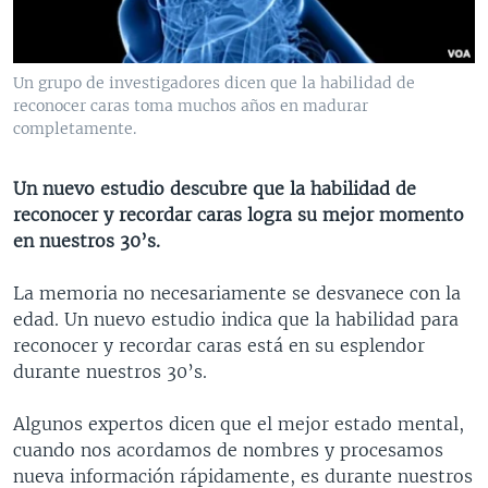
MULTIMEDIA
VENEZUELA
NICARAGUA
ECONOMÍA
PROGRAMAS TV
BRASIL
ENTRETENIMIENTO Y CULTURA
VIDEOS
Un grupo de investigadores dicen que la habilidad de
RADIO
TECNOLOGÍA
FOTOGRAFÍA
EL MUNDO AL DÍA
reconocer caras toma muchos años en madurar
completamente.
DIRECT
DEPORTES
AUDIOS
FORO INTERAMERICANO
AVANCE INFORMATIVO
DOCUMENTALES DE LA VOA
CIENCIA Y SALUD
VISIÓN 360
AUDIONOTICIAS
Un nuevo estudio descubre que la habilidad de
reconocer y recordar caras logra su mejor momento
LAS CLAVES
BUENOS DÍAS AMÉRICA
Learning English
en nuestros 30’s.
PANORAMA
ESTADOS UNIDOS AL DÍA
La memoria no necesariamente se desvanece con la
SÍGANOS
EL MUNDO AL DÍA [RADIO]
edad. Un nuevo estudio indica que la habilidad para
FORO [RADIO]
reconocer y recordar caras está en su esplendor
durante nuestros 30’s.
DEPORTIVO INTERNACIONAL
Idiomas
NOTA ECONÓMICA
Algunos expertos dicen que el mejor estado mental,
cuando nos acordamos de nombres y procesamos
ENTRETENIMIENTO
nueva información rápidamente, es durante nuestros