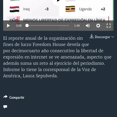
MULTIMEDIA
VENEZUELA
NICARAGUA
ECONOMÍA
PROGRAMAS TV
BRASIL
ENTRETENIMIENTO Y CULTURA
VIDEOS
RADIO
TECNOLOGÍA
FOTOGRAFÍA
EL MUNDO AL DÍA
0:00
1:48
DIRECT
DEPORTES
AUDIOS
FORO INTERAMERICANO
AVANCE INFORMATIVO
Descargar
El reporte anual de la organización sin
DOCUMENTALES DE LA VOA
CIENCIA Y SALUD
VISIÓN 360
AUDIONOTICIAS
fines de lucro Freedom House devela que
por decimocuarto año consecutivo la libertad de
LAS CLAVES
BUENOS DÍAS AMÉRICA
Learning English
expresión en internet se ve amenazada, aspecto que
PANORAMA
ESTADOS UNIDOS AL DÍA
además suma un reto al ejercicio del periodismo.
Informe lo tiene la corresponsal de la Voz de
SÍGANOS
EL MUNDO AL DÍA [RADIO]
América, Laura Sepulveda.
FORO [RADIO]
DEPORTIVO INTERNACIONAL
Idiomas
Compartir
NOTA ECONÓMICA
ENTRETENIMIENTO