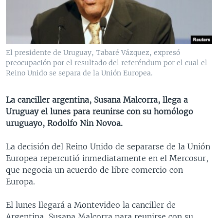
MULTIMEDIA
VENEZUELA
NICARAGUA
ECONOMÍA
PROGRAMAS TV
BRASIL
ENTRETENIMIENTO Y CULTURA
VIDEOS
RADIO
TECNOLOGÍA
FOTOGRAFÍA
EL MUNDO AL DÍA
El presidente de Uruguay, Tabaré Vázquez, expresó
DIRECT
DEPORTES
AUDIOS
FORO INTERAMERICANO
AVANCE INFORMATIVO
preocupación por el resultado del referéndum por el cual el
Reino Unido se separa de la Unión Europea.
DOCUMENTALES DE LA VOA
CIENCIA Y SALUD
VISIÓN 360
AUDIONOTICIAS
LAS CLAVES
BUENOS DÍAS AMÉRICA
La canciller argentina, Susana Malcorra, llega a
Learning English
Uruguay el lunes para reunirse con su homólogo
PANORAMA
ESTADOS UNIDOS AL DÍA
uruguayo, Rodolfo Nin Novoa.
SÍGANOS
EL MUNDO AL DÍA [RADIO]
La decisión del Reino Unido de separarse de la Unión
FORO [RADIO]
Europea repercutió inmediatamente en el Mercosur,
DEPORTIVO INTERNACIONAL
que negocia un acuerdo de libre comercio con
Idiomas
Europa.
NOTA ECONÓMICA
ENTRETENIMIENTO
El lunes llegará a Montevideo la canciller de
Argentina, Susana Malcorra para reunirse con su