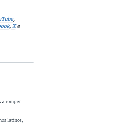
uTube
,
book
,
X
e
s a romper
os latinos,