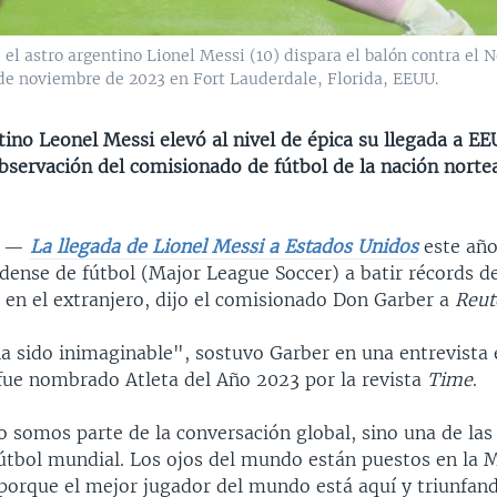
el astro argentino Lionel Messi (10) dispara el balón contra el 
 de noviembre de 2023 en Fort Lauderdale, Florida, EEUU.
tino Leonel Messi elevó al nivel de épica su llegada a E
bservación del comisionado de fútbol de la nación nort
S —
La llegada de Lionel Messi a Estados Unidos
este año
dense de fútbol (Major League Soccer) a batir récords de
l en el extranjero, dijo el comisionado Don Garber a
Reut
a sido inimaginable", sostuvo Garber en una entrevista
fue nombrado Atleta del Año 2023 por la revista
Time
.
o somos parte de la conversación global, sino una de la
 fútbol mundial. Los ojos del mundo están puestos en la 
porque el mejor jugador del mundo está aquí y triunfan