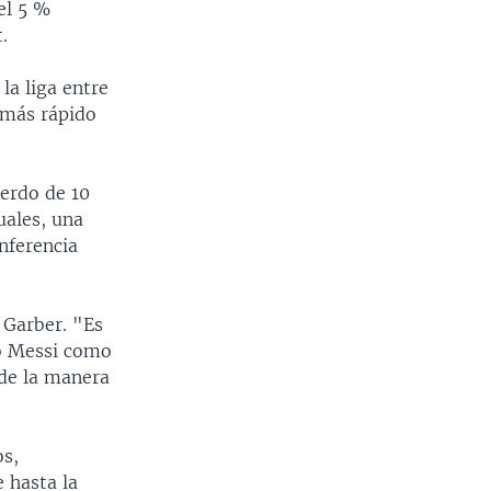
el 5 %
.
la liga entre
 más rápido
erdo de 10
uales, una
nferencia
 Garber. "Es
eo Messi como
 de la manera
os,
 hasta la