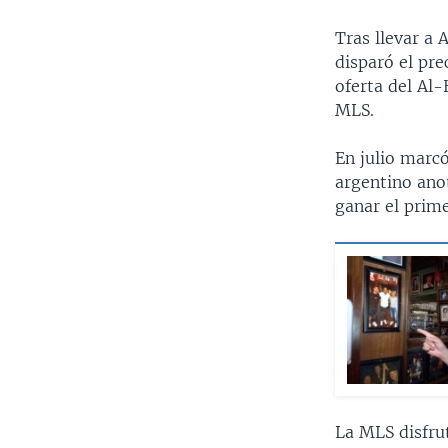
Tras llevar a 
disparó el pre
oferta del Al-
MLS.
En julio marc
argentino anot
ganar el prime
La MLS disfrut