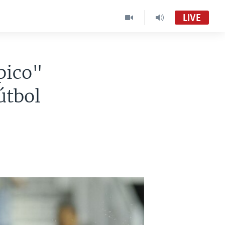
LIVE
pico"
útbol