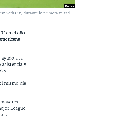
New York City durante la primera mitad
EUU en el año
eamericana
 ayudó a la
 asistencia y
ers
.
 el mismo día
s mayores
Major League
do".