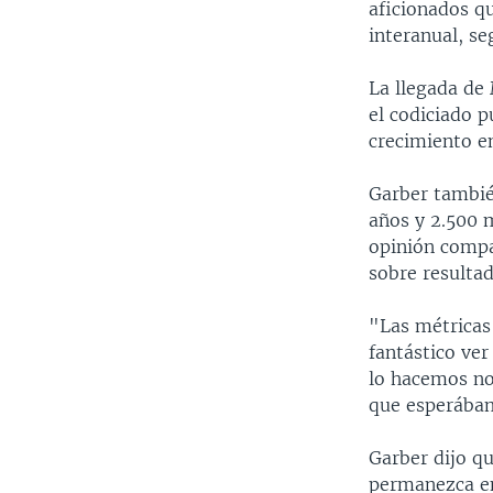
aficionados q
interanual, s
La llegada de 
el codiciado p
crecimiento en
Garber tambié
años y 2.500 m
opinión compa
sobre resultad
"Las métricas
fantástico ve
lo hacemos no
que esperábam
Garber dijo qu
permanezca en