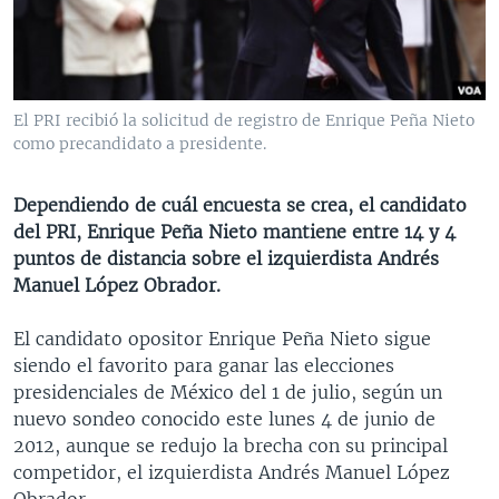
MULTIMEDIA
VENEZUELA
NICARAGUA
ECONOMÍA
PROGRAMAS TV
BRASIL
ENTRETENIMIENTO Y CULTURA
VIDEOS
RADIO
TECNOLOGÍA
FOTOGRAFÍA
EL MUNDO AL DÍA
El PRI recibió la solicitud de registro de Enrique Peña Nieto
DIRECT
DEPORTES
AUDIOS
FORO INTERAMERICANO
AVANCE INFORMATIVO
como precandidato a presidente.
DOCUMENTALES DE LA VOA
CIENCIA Y SALUD
VISIÓN 360
AUDIONOTICIAS
Dependiendo de cuál encuesta se crea, el candidato
LAS CLAVES
BUENOS DÍAS AMÉRICA
del PRI, Enrique Peña Nieto mantiene entre 14 y 4
Learning English
puntos de distancia sobre el izquierdista Andrés
PANORAMA
ESTADOS UNIDOS AL DÍA
Manuel López Obrador.
SÍGANOS
EL MUNDO AL DÍA [RADIO]
El candidato opositor Enrique Peña Nieto sigue
FORO [RADIO]
siendo el favorito para ganar las elecciones
DEPORTIVO INTERNACIONAL
presidenciales de México del 1 de julio, según un
Idiomas
nuevo sondeo conocido este lunes 4 de junio de
NOTA ECONÓMICA
2012, aunque se redujo la brecha con su principal
ENTRETENIMIENTO
competidor, el izquierdista Andrés Manuel López
Obrador.