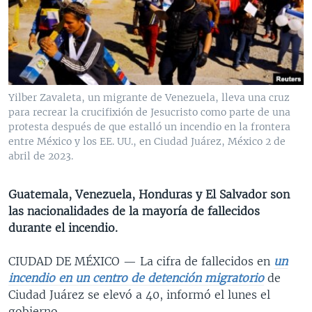
MULTIMEDIA
VENEZUELA
NICARAGUA
ECONOMÍA
PROGRAMAS TV
BRASIL
ENTRETENIMIENTO Y CULTURA
VIDEOS
RADIO
TECNOLOGÍA
FOTOGRAFÍA
EL MUNDO AL DÍA
DIRECT
DEPORTES
AUDIOS
FORO INTERAMERICANO
AVANCE INFORMATIVO
Yilber Zavaleta, un migrante de Venezuela, lleva una cruz
para recrear la crucifixión de Jesucristo como parte de una
DOCUMENTALES DE LA VOA
CIENCIA Y SALUD
VISIÓN 360
AUDIONOTICIAS
protesta después de que estalló un incendio en la frontera
LAS CLAVES
BUENOS DÍAS AMÉRICA
entre México y los EE. UU., en Ciudad Juárez, México 2 de
Learning English
abril de 2023.
PANORAMA
ESTADOS UNIDOS AL DÍA
SÍGANOS
EL MUNDO AL DÍA [RADIO]
Guatemala, Venezuela, Honduras y El Salvador son
las nacionalidades de la mayoría de fallecidos
FORO [RADIO]
durante el incendio.
DEPORTIVO INTERNACIONAL
Idiomas
CIUDAD DE MÉXICO —
La cifra de fallecidos en
un
NOTA ECONÓMICA
incendio en un centro de detención migratorio
de
ENTRETENIMIENTO
Ciudad Juárez se elevó a 40, informó el lunes el
gobierno.