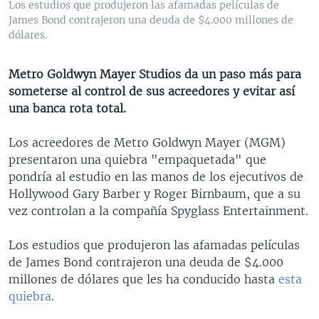
Los estudios que produjeron las afamadas películas de
MULTIMEDIA
VENEZUELA
NICARAGUA
ECONOMÍA
James Bond contrajeron una deuda de $4.000 millones de
dólares.
PROGRAMAS TV
BRASIL
ENTRETENIMIENTO Y CULTURA
VIDEOS
RADIO
TECNOLOGÍA
FOTOGRAFÍA
EL MUNDO AL DÍA
Metro Goldwyn Mayer Studios da un paso más para
DIRECT
DEPORTES
AUDIOS
FORO INTERAMERICANO
AVANCE INFORMATIVO
someterse al control de sus acreedores y evitar así
una banca rota total.
DOCUMENTALES DE LA VOA
CIENCIA Y SALUD
VISIÓN 360
AUDIONOTICIAS
LAS CLAVES
BUENOS DÍAS AMÉRICA
Los acreedores de Metro Goldwyn Mayer (MGM)
Learning English
presentaron una quiebra "empaquetada" que
PANORAMA
ESTADOS UNIDOS AL DÍA
pondría al estudio en las manos de los ejecutivos de
SÍGANOS
EL MUNDO AL DÍA [RADIO]
Hollywood Gary Barber y Roger Birnbaum, que a su
vez controlan a la compañía Spyglass Entertainment.
FORO [RADIO]
DEPORTIVO INTERNACIONAL
Los estudios que produjeron las afamadas películas
Idiomas
de James Bond contrajeron una deuda de $4.000
NOTA ECONÓMICA
millones de dólares que les ha conducido hasta
esta
ENTRETENIMIENTO
quiebra
.